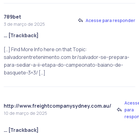
789bet
Acesse para responder
3 de março de 2025
… [Trackback]
[…] Find More Info here on that Topic:
salvadorentretenimento.com.br/salvador-se-prepara-
para-sediar-a-ii-etapa-do-campeonato-baiano-de-
basquete-3×3/ […]
Acess
http://www.freightcompanysydney.com.au/
para
10 de março de 2025
respo
… [Trackback]