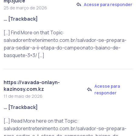
mp3juice
Acesse para responder
25 de março de 2026
… [Trackback]
[…] Find More on that Topic:
salvadorentretenimento.com.br/salvador-se-prepara-
para-sediar-a-ii-etapa-do-campeonato-baiano-de-
basquete-3×3/ […]
https://vavada-onlayn-
Acesse para
kazinosy.com.kz
responder
11 de maio de 2026
… [Trackback]
[…] Read More here on that Topic:
salvadorentretenimento.com.br/salvador-se-prepara-