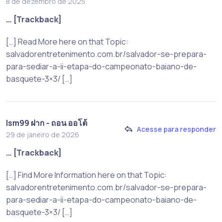
8 de dezembro de 2025
… [Trackback]
[…] Read More here on that Topic:
salvadorentretenimento.com.br/salvador-se-prepara-
para-sediar-a-ii-etapa-do-campeonato-baiano-de-
basquete-3×3/ […]
lsm99 ฝาก - ถอน ออโต้
Acesse para responder
29 de janeiro de 2026
… [Trackback]
[…] Find More Information here on that Topic:
salvadorentretenimento.com.br/salvador-se-prepara-
para-sediar-a-ii-etapa-do-campeonato-baiano-de-
basquete-3×3/ […]