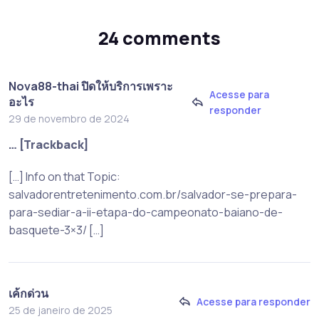
24 comments
Nova88-thai ปิดให้บริการเพราะ
Acesse para
อะไร
responder
29 de novembro de 2024
… [Trackback]
[…] Info on that Topic:
salvadorentretenimento.com.br/salvador-se-prepara-
para-sediar-a-ii-etapa-do-campeonato-baiano-de-
basquete-3×3/ […]
เค้กด่วน
Acesse para responder
25 de janeiro de 2025