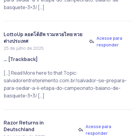
basquete-3×3/ […]
LottoUp ลอตโต้อัพ รวมหวยไทย หวย
Acesse para
ต่างประเทศ
responder
25 de julho de 2025
… [Trackback]
[…] Read More here to that Topic:
salvadorentretenimento.com.br/salvador-se-prepara-
para-sediar-a-ii-etapa-do-campeonato-baiano-de-
basquete-3×3/ […]
Razor Returns in
Acesse para
Deutschland
responder