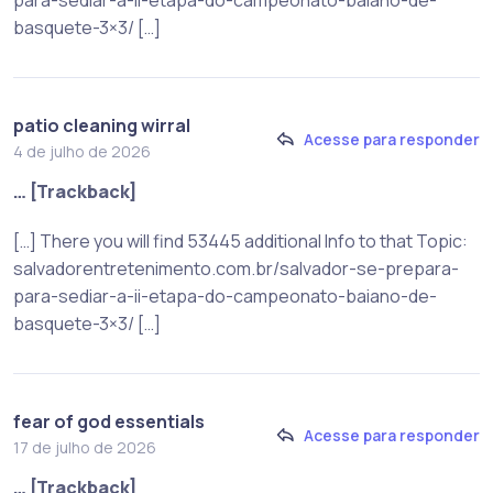
para-sediar-a-ii-etapa-do-campeonato-baiano-de-
basquete-3×3/ […]
patio cleaning wirral
Acesse para responder
4 de julho de 2026
… [Trackback]
[…] There you will find 53445 additional Info to that Topic:
salvadorentretenimento.com.br/salvador-se-prepara-
para-sediar-a-ii-etapa-do-campeonato-baiano-de-
basquete-3×3/ […]
fear of god essentials
Acesse para responder
17 de julho de 2026
… [Trackback]