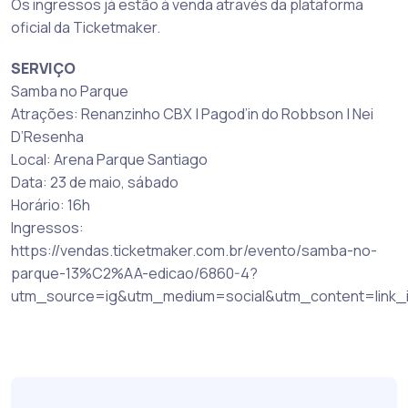
Os ingressos já estão à venda através da plataforma
oficial da Ticketmaker.
SERVIÇO
Samba no Parque
Atrações: Renanzinho CBX | Pagod’in do Robbson | Nei
D’Resenha
Local: Arena Parque Santiago
Data: 23 de maio, sábado
Horário: 16h
Ingressos:
https://vendas.ticketmaker.com.br/evento/samba-no-
parque-13%C2%AA-edicao/6860-4?
utm_source=ig&utm_medium=social&utm_content=link_