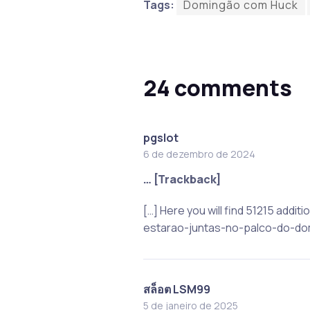
Tags:
Domingão com Huck
24 comments
pgslot
6 de dezembro de 2024
… [Trackback]
[…] Here you will find 51215 add
estarao-juntas-no-palco-do-do
สล็อต LSM99
5 de janeiro de 2025