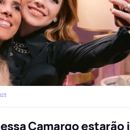
023
essa Camargo estarão j