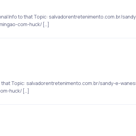
itional Info to that Topic: salvadorentretenimento.com.br/s
mingao-com-huck/ […]
 on that Topic: salvadorentretenimento.com.br/sandy-e-wan
om-huck/ […]