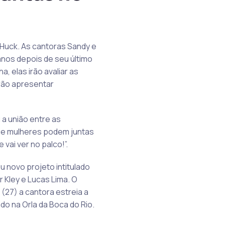
Huck. As cantoras Sandy e
nos depois de seu último
 elas irão avaliar as
irão apresentar
a união entre as
que mulheres podem juntas
vai ver no palco!”.
 novo projeto intitulado
 Kley e Lucas Lima. O
(27) a cantora estreia a
do na Orla da Boca do Rio.