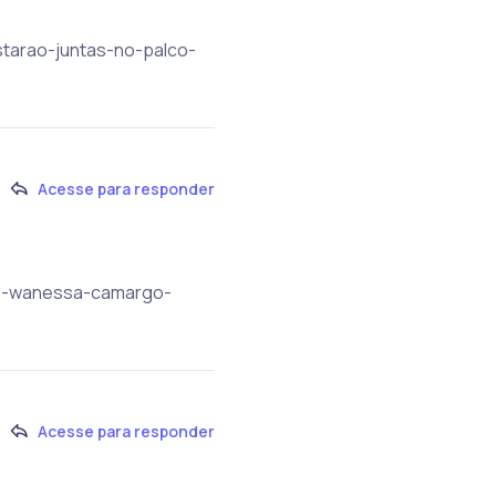
starao-juntas-no-palco-
Acesse para responder
y-e-wanessa-camargo-
Acesse para responder