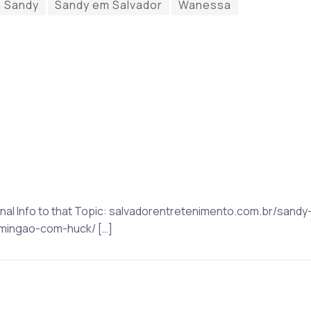
Sandy
Sandy em Salvador
Wanessa
itional Info to that Topic: salvadorentretenimento.com.br/s
mingao-com-huck/ […]