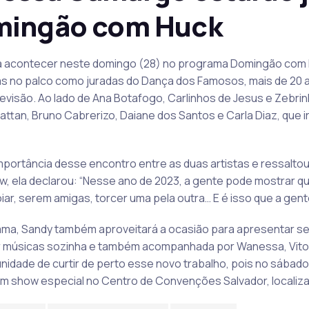
mingão com Huck
á acontecer neste domingo (28) no programa Domingão com 
 no palco como juradas do Dança dos Famosos, mais de 20 a
isão. Ao lado de Ana Botafogo, Carlinhos de Jesus e Zebrinha,
attan, Bruno Cabrerizo, Daiane dos Santos e Carla Diaz, que 
rtância desse encontro entre as duas artistas e ressaltou 
w, ela declarou: “Nesse ano de 2023, a gente pode mostrar 
r, serem amigas, torcer uma pela outra… E é isso que a gente 
ma, Sandy também aproveitará a ocasião para apresentar seu
retar músicas sozinha e também acompanhada por Wanessa, Vitor
unidade de curtir de perto esse novo trabalho, pois no sábado 
um show especial no Centro de Convenções Salvador, localiza