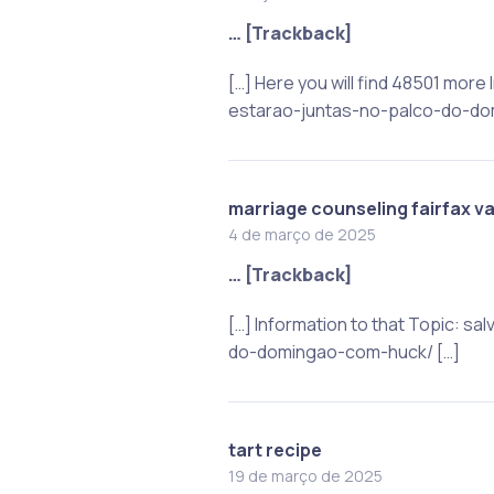
… [Trackback]
[…] Here you will find 48501 mo
estarao-juntas-no-palco-do-do
marriage counseling fairfax v
4 de março de 2025
… [Trackback]
[…] Information to that Topic:
do-domingao-com-huck/ […]
tart recipe
19 de março de 2025