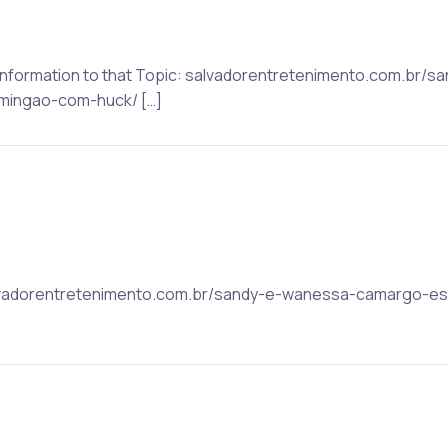
re Information to that Topic: salvadorentretenimento.com.b
mingao-com-huck/ […]
a
 salvadorentretenimento.com.br/sandy-e-wanessa-camargo-es