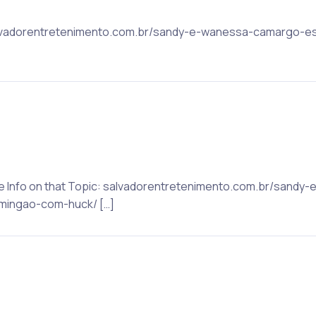
 salvadorentretenimento.com.br/sandy-e-wanessa-camargo-e
ore Info on that Topic: salvadorentretenimento.com.br/sand
mingao-com-huck/ […]