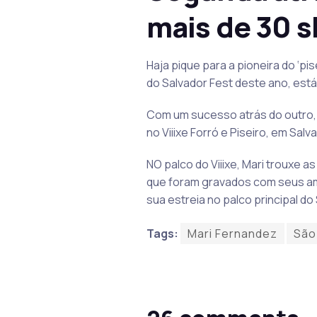
mais de 30 
Haja pique para a pioneira do ‘pi
do Salvador Fest deste ano, está
Com um sucesso atrás do outro, 
no Viiixe Forró e Piseiro, em Salv
NO palco do Viiixe, Mari trouxe a
que foram gravados com seus amig
sua estreia no palco principal do 
Tags:
Mari Fernandez
São