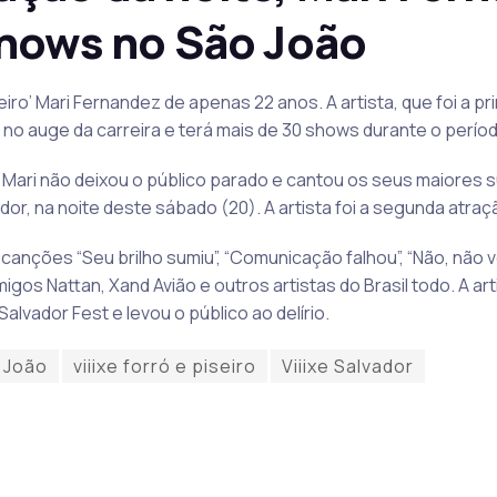
shows no São João
seiro’ Mari Fernandez de apenas 22 anos. A artista, que foi a p
 no auge da carreira e terá mais de 30 shows durante o perío
Mari não deixou o público parado e cantou os seus maiores
ador, na noite deste sábado (20). A artista foi a segunda atraç
s canções “Seu brilho sumiu”, “Comunicação falhou”, “Não, não v
os Nattan, Xand Avião e outros artistas do Brasil todo. A a
Salvador Fest e levou o público ao delírio.
 João
viiixe forró e piseiro
Viiixe Salvador