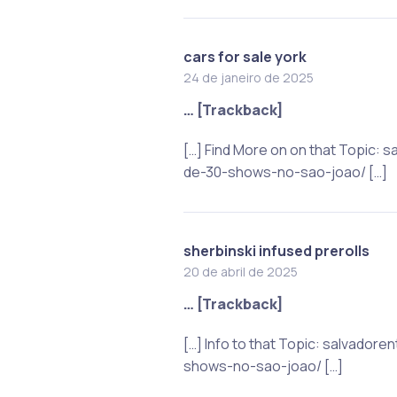
cars for sale york
24 de janeiro de 2025
… [Trackback]
[…] Find More on on that Topic
de-30-shows-no-sao-joao/ […]
sherbinski infused prerolls
20 de abril de 2025
… [Trackback]
[…] Info to that Topic: salvado
shows-no-sao-joao/ […]