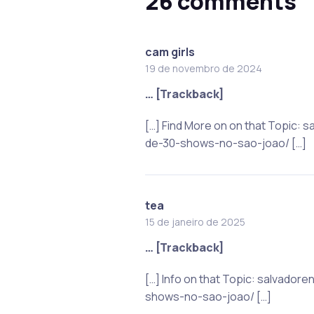
26 comments
cam girls
19 de novembro de 2024
… [Trackback]
[…] Find More on on that Topic
de-30-shows-no-sao-joao/ […]
tea
15 de janeiro de 2025
… [Trackback]
[…] Info on that Topic: salvad
shows-no-sao-joao/ […]