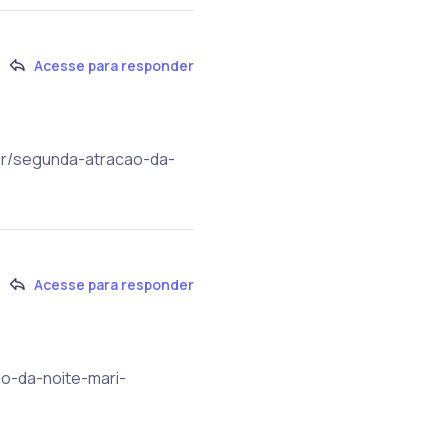
Acesse para responder
m.br/segunda-atracao-da-
Acesse para responder
ao-da-noite-mari-