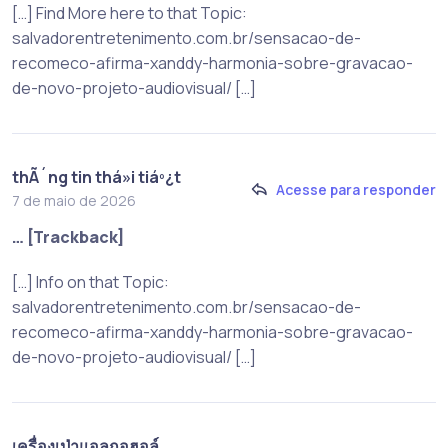
[…] Find More here to that Topic:
salvadorentretenimento.com.br/sensacao-de-
recomeco-afirma-xanddy-harmonia-sobre-gravacao-
de-novo-projeto-audiovisual/ […]
thÃ´ng tin thá»i tiáº¿t
Acesse para responder
7 de maio de 2026
… [Trackback]
[…] Info on that Topic:
salvadorentretenimento.com.br/sensacao-de-
recomeco-afirma-xanddy-harmonia-sobre-gravacao-
de-novo-projeto-audiovisual/ […]
เครื่องเป่าแอลกอฮอล์