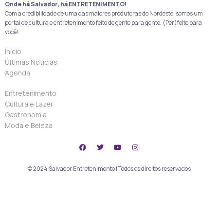
Onde há Salvador, há ENTRETENIMENTO!
Com a credibilidade de uma das maiores produtoras do Nordeste, somos um
portal de cultura e entretenimento feito de gente para gente. (Per)feito para
você!
Início
Últimas Notícias
Agenda
Entretenimento
Cultura e Lazer
Gastronomia
Moda e Beleza
© 2024 Salvador Entretenimento | Todos os direitos reservados