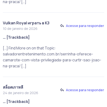
na-praca/ […]
Vulkan Royal играть в КЗ
Acesse para responder
10 de janeiro de 2026
… [Trackback]
[…] Find More on on that Topic:
salvadorentretenimento.com.br/serrinha-oferece-
camarote-com-vista-privilegiada-para-curtir-sao-joao-
na-praca/ […]
สล็อตเกาหลี
Acesse para responder
24 de janeiro de 2026
… [Trackback]