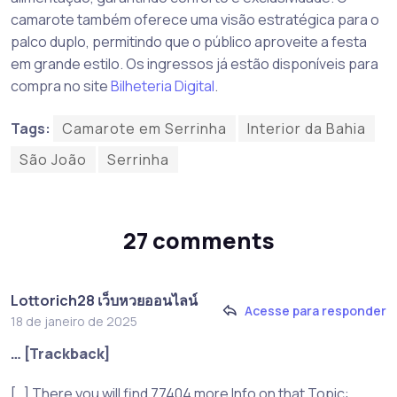
camarote também oferece uma visão estratégica para o
palco duplo, permitindo que o público aproveite a festa
em grande estilo. Os ingressos já estão disponíveis para
compra no site
Bilheteria Digital
.
Tags:
Camarote em Serrinha
Interior da Bahia
São João
Serrinha
27 comments
Lottorich28 เว็บหวยออนไลน์
Acesse para responder
18 de janeiro de 2025
… [Trackback]
[…] There you will find 77404 more Info on that Topic: