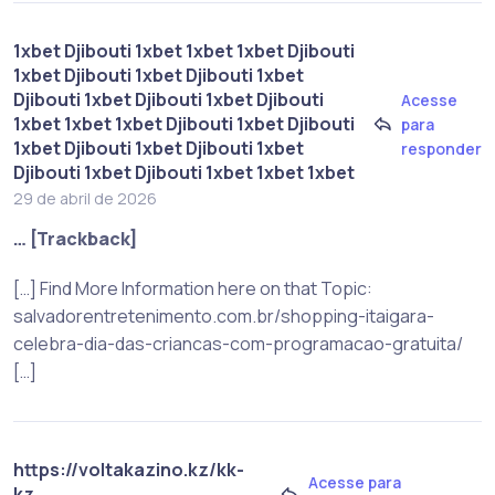
1xbet Djibouti 1xbet 1xbet 1xbet Djibouti
1xbet Djibouti 1xbet Djibouti 1xbet
Djibouti 1xbet Djibouti 1xbet Djibouti
Acesse
1xbet 1xbet 1xbet Djibouti 1xbet Djibouti
para
1xbet Djibouti 1xbet Djibouti 1xbet
responder
Djibouti 1xbet Djibouti 1xbet 1xbet 1xbet
29 de abril de 2026
… [Trackback]
[…] Find More Information here on that Topic:
salvadorentretenimento.com.br/shopping-itaigara-
celebra-dia-das-criancas-com-programacao-gratuita/
[…]
https://voltakazino.kz/kk-
Acesse para
kz