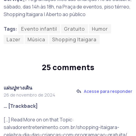
sábado, das 14h às 18h, na Praça de eventos, piso térreo,
Shopping Itaigara | Aberto ao público
Tags:
Evento infantil
Gratuito
Humor
Lazer
Música
Shopping Itaigara
25 comments
แผ่นปูทางเดิน
Acesse para responder
26 de novembro de 2024
… [Trackback]
[…] Read More on on that Topic:
salvadorentretenimento.com.br/shopping-itaigara-
celebra-dia-das-criancas-com-programacao-gratuita/