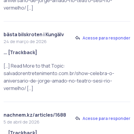
aniversario-de-jorge-amado-no-teatro-sesi-rio-
vermelho/ […]
bästa bilskroten i Kungälv
Acesse para responder
24 de março de 2026
… [Trackback]
[…] Read More to that Topic:
salvadorentretenimento.com.br/show-celebra-o-
aniversario-de-jorge-amado-no-teatro-sesi-rio-
vermelho/ […]
nachnem.kz/articles/1688
Acesse para responder
5 de abril de 2026
… [Trackback]