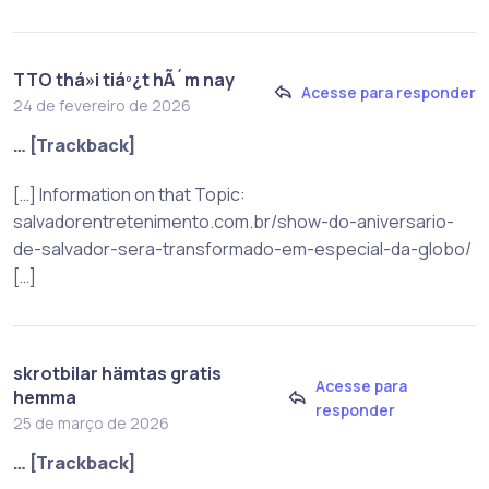
TTO thá»i tiáº¿t hÃ´m nay
Acesse para responder
24 de fevereiro de 2026
… [Trackback]
[…] Information on that Topic:
salvadorentretenimento.com.br/show-do-aniversario-
de-salvador-sera-transformado-em-especial-da-globo/
[…]
skrotbilar hämtas gratis
Acesse para
hemma
responder
25 de março de 2026
… [Trackback]