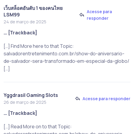
เว็บสล็อตอันดับ 1 ของคนไทย
Acesse para
LSM99
responder
24 de março de 2025
… [Trackback]
[…] Find More here to that Topic:
salvadorentretenimento.com.br/show-do-aniversario-
de-salvador-sera-transformado-em-especial-da-globo/
[…]
Yggdrasil Gaming Slots
Acesse para responder
26 de março de 2025
… [Trackback]
[…] Read More on to that Topic:
salvadorentretenimento.com.br/show-do-aniversario-