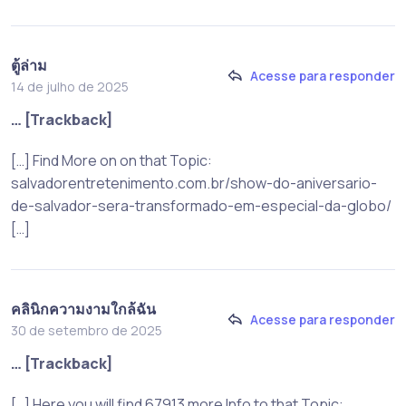
ตู้ล่าม
Acesse para responder
14 de julho de 2025
… [Trackback]
[…] Find More on on that Topic:
salvadorentretenimento.com.br/show-do-aniversario-
de-salvador-sera-transformado-em-especial-da-globo/
[…]
คลินิกความงามใกล้ฉัน
Acesse para responder
30 de setembro de 2025
… [Trackback]
[…] Here you will find 67913 more Info to that Topic: