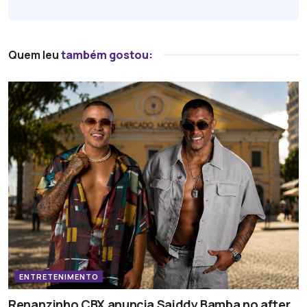
Quem leu
também gostou:
ENTRETENIMENTO
Renanzinho CBX anuncia Saiddy Bamba no after