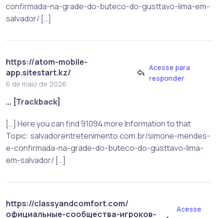
confirmada-na-grade-do-buteco-do-gusttavo-lima-em-
salvador/ […]
https://atom-mobile-
Acesse para
app.sitestart.kz/
responder
6 de maio de 2026
… [Trackback]
[…] Here you can find 91094 more Information to that
Topic: salvadorentretenimento.com.br/simone-mendes-
e-confirmada-na-grade-do-buteco-do-gusttavo-lima-
em-salvador/ […]
https://classyandcomfort.com/
Acesse
официальные-сообщества-игроков-