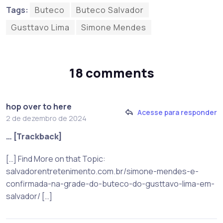
Tags:
Buteco
Buteco Salvador
Gusttavo Lima
Simone Mendes
18 comments
hop over to here
Acesse para responder
2 de dezembro de 2024
… [Trackback]
[…] Find More on that Topic:
salvadorentretenimento.com.br/simone-mendes-e-
confirmada-na-grade-do-buteco-do-gusttavo-lima-em-
salvador/ […]