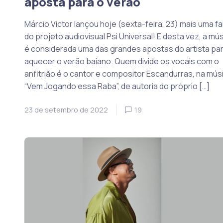
aposta para o verão
Márcio Victor lançou hoje (sexta-feira, 23) mais uma fa
do projeto audiovisual Psi Universal! E desta vez, a mú
é considerada uma das grandes apostas do artista pa
aquecer o verão baiano. Quem divide os vocais com o
anfitrião é o cantor e compositor Escandurras, na mús
“Vem Jogando essa Raba”, de autoria do próprio […]
23 de setembro de 2022
19