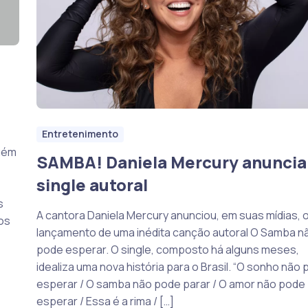
Entretenimento
guém
SAMBA! Daniela Mercury anuncia
single autoral
s
A cantora Daniela Mercury anunciou, em suas mídias, 
os
lançamento de uma inédita canção autoral O Samba n
pode esperar. O single, composto há alguns meses,
idealiza uma nova história para o Brasil. “O sonho não
esperar / O samba não pode parar / O amor não pode
esperar / Essa é a rima / […]