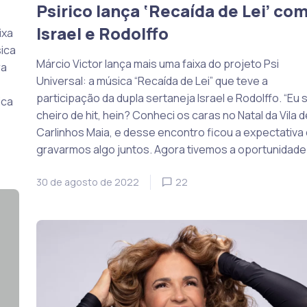
Psirico lança ‘Recaída de Lei’ co
Israel e Rodolffo
ixa
sica
Márcio Victor lança mais uma faixa do projeto Psi
ra
Universal: a música “Recaída de Lei” que teve a
participação da dupla sertaneja Israel e Rodolffo. “Eu 
ica
cheiro de hit, hein? Conheci os caras no Natal da Vila d
Carlinhos Maia, e desse encontro ficou a expectativa
gravarmos algo juntos. Agora tivemos a oportunidade 
30 de agosto de 2022
22