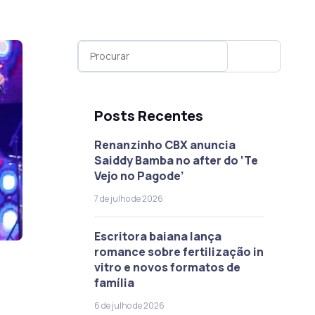
Posts Recentes
Renanzinho CBX anuncia
Saiddy Bamba no after do ‘Te
Vejo no Pagode’
7 de julho de 2026
Escritora baiana lança
romance sobre fertilização in
vitro e novos formatos de
família
6 de julho de 2026