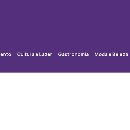
mento
Cultura e Lazer
Gastronomia
Moda e Beleza