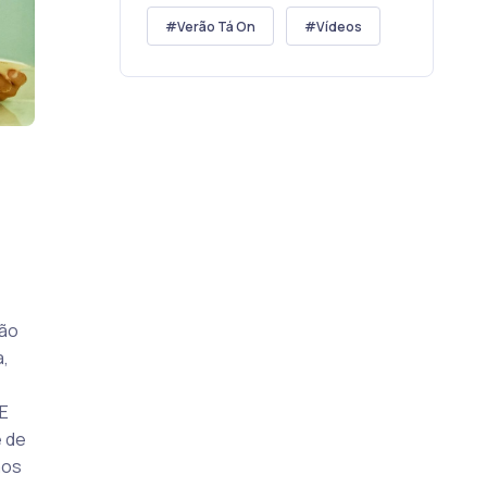
Verão Tá On
Vídeos
ção
a,
 E
 de
aos