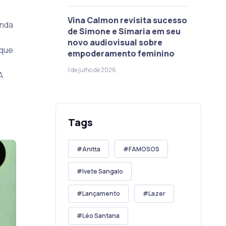
Vina Calmon revisita sucesso
unda
de Simone e Simaria em seu
novo audiovisual sobre
aque
empoderamento feminino
1 de julho de 2026
A
Tags
Anitta
FAMOSOS
Ivete Sangalo
Lançamento
Lazer
Léo Santana