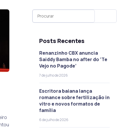
Posts Recentes
Renanzinho CBX anuncia
Saiddy Bamba no after do ‘Te
Vejo no Pagode’
7 de julho de 2026
Escritora baiana lança
romance sobre fertilização in
vitro e novos formatos de
família
iro
6 de julho de 2026
antou