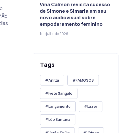
Vina Calmon revisita sucesso
ão
de Simone e Simaria em seu
MÃE
novo audiovisual sobre
dias
empoderamento feminino
1 de julho de 2026
Tags
Anitta
FAMOSOS
Ivete Sangalo
Lançamento
Lazer
Léo Santana
Verão Tá On
Vídeos