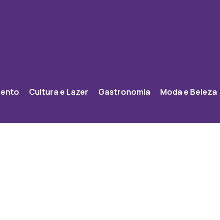
mento
Cultura e Lazer
Gastronomia
Moda e Beleza