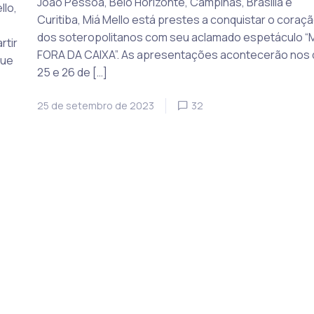
João Pessoa, Belo Horizonte, Campinas, Brasília e
llo,
Curitiba, Miá Mello está prestes a conquistar o coraç
dos soteropolitanos com seu aclamado espetáculo “
rtir
FORA DA CAIXA”. As apresentações acontecerão nos 
que
25 e 26 de […]
25 de setembro de 2023
32