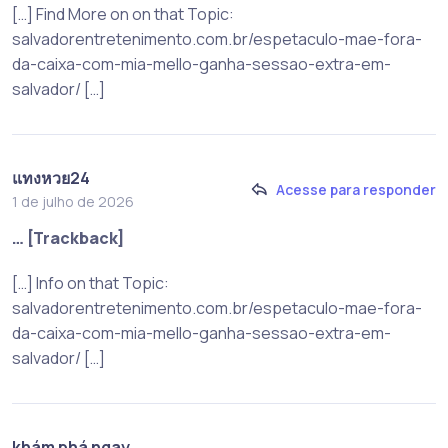
[…] Find More on on that Topic:
salvadorentretenimento.com.br/espetaculo-mae-fora-
da-caixa-com-mia-mello-ganha-sessao-extra-em-
salvador/ […]
แทงหวย24
Acesse para responder
1 de julho de 2026
… [Trackback]
[…] Info on that Topic:
salvadorentretenimento.com.br/espetaculo-mae-fora-
da-caixa-com-mia-mello-ganha-sessao-extra-em-
salvador/ […]
khám phá ngay