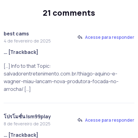
21 comments
best cams
Acesse para responder
4 de fevereiro de 2025
… [Trackback]
[…] Info to that Topic:
salvadorentretenimento.com.br/thiago-aquino-e-
wagner-miau-lancam-nova-produtora-focada-no-
arrocha/ […]
โปรโมชั่น lsm99play
Acesse para responder
8 de fevereiro de 2025
… [Trackback]