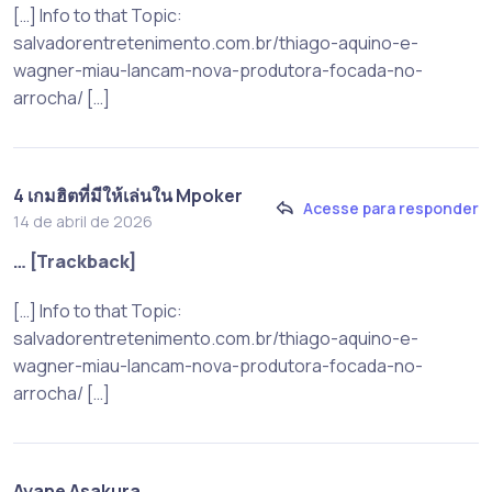
[…] Info to that Topic:
salvadorentretenimento.com.br/thiago-aquino-e-
wagner-miau-lancam-nova-produtora-focada-no-
arrocha/ […]
4 เกมฮิตที่มีให้เล่นใน Mpoker
Acesse para responder
14 de abril de 2026
… [Trackback]
[…] Info to that Topic:
salvadorentretenimento.com.br/thiago-aquino-e-
wagner-miau-lancam-nova-produtora-focada-no-
arrocha/ […]
Ayane Asakura