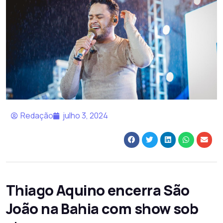
Redação
julho 3, 2024
Thiago Aquino encerra São
João na Bahia com show sob