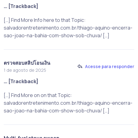
… [Trackback]
[…] Find More Info here to that Topic:
salvadorentretenimento.com.br/thiago-aquino-encerra-
sao-joao-na-bahia-com-show-sob-chuva/ […]
ตรวจสอบสลิปโอนเงิน
Acesse para responder
1 de agosto de 2025
… [Trackback]
[…] Find More on on that Topic:
salvadorentretenimento.com.br/thiago-aquino-encerra-
sao-joao-na-bahia-com-show-sob-chuva/ […]
Multi-fuel stove sweep