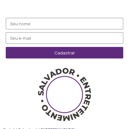
Cadastrar