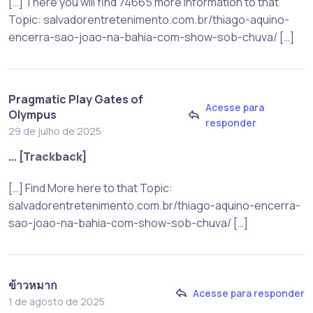
[…] There you will find 74665 more Information to that
Topic: salvadorentretenimento.com.br/thiago-aquino-
encerra-sao-joao-na-bahia-com-show-sob-chuva/ […]
Pragmatic Play Gates of
Acesse para
Olympus
responder
29 de julho de 2025
… [Trackback]
[…] Find More here to that Topic:
salvadorentretenimento.com.br/thiago-aquino-encerra-
sao-joao-na-bahia-com-show-sob-chuva/ […]
ข้าวหมาก
Acesse para responder
1 de agosto de 2025