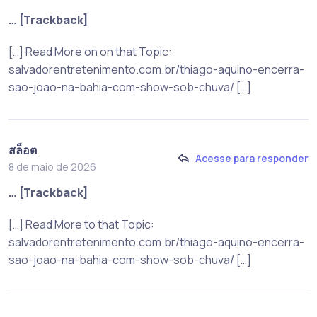
… [Trackback]
[…] Read More on on that Topic:
salvadorentretenimento.com.br/thiago-aquino-encerra-
sao-joao-na-bahia-com-show-sob-chuva/ […]
สล็อต
Acesse para responder
8 de maio de 2026
… [Trackback]
[…] Read More to that Topic:
salvadorentretenimento.com.br/thiago-aquino-encerra-
sao-joao-na-bahia-com-show-sob-chuva/ […]