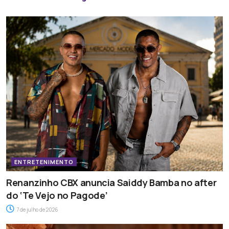
ENTRETENIMENTO
Renanzinho CBX anuncia Saiddy Bamba no after
do ‘Te Vejo no Pagode’
7 de julho de 2026