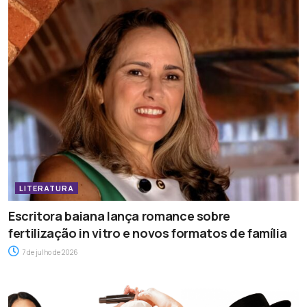
LITERATURA
Escritora baiana lança romance sobre
fertilização in vitro e novos formatos de família
7 de julho de 2026