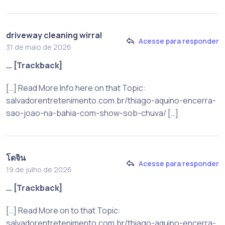
driveway cleaning wirral
Acesse para responder
31 de maio de 2026
… [Trackback]
[…] Read More Info here on that Topic:
salvadorentretenimento.com.br/thiago-aquino-encerra-
sao-joao-na-bahia-com-show-sob-chuva/ […]
โดจิน
Acesse para responder
19 de julho de 2026
… [Trackback]
[…] Read More on to that Topic:
salvadorentretenimento.com.br/thiago-aquino-encerra-