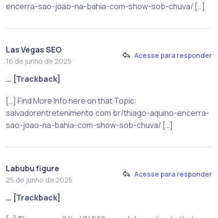
encerra-sao-joao-na-bahia-com-show-sob-chuva/ […]
Las Vegas SEO
Acesse para responder
16 de junho de 2025
… [Trackback]
[…] Find More Info here on that Topic:
salvadorentretenimento.com.br/thiago-aquino-encerra-
sao-joao-na-bahia-com-show-sob-chuva/ […]
Labubu figure
Acesse para responder
25 de junho de 2025
… [Trackback]