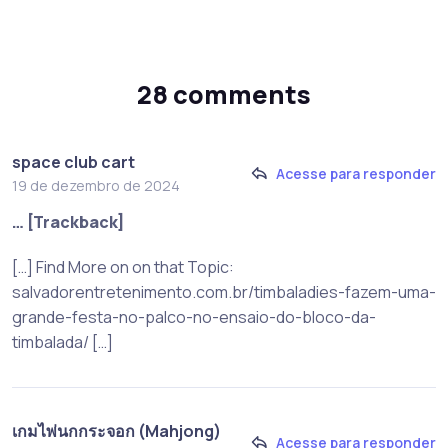
28 comments
space club cart
Acesse para responder
19 de dezembro de 2024
… [Trackback]
[…] Find More on on that Topic:
salvadorentretenimento.com.br/timbaladies-fazem-uma-
grande-festa-no-palco-no-ensaio-do-bloco-da-
timbalada/ […]
เกมไพ่นกกระจอก (Mahjong)
Acesse para responder