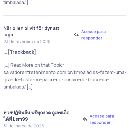
timbalada/ […]
När bilen blivit för dyr att
Acesse para
laga
responder
23 de fevereiro de 2026
… [Trackback]
[…] Read More on that Topic:
salvadorentretenimento.com.br/timbaladies-fazem-uma-
grande-festa-no-palco-no-ensaio-do-bloco-da-
timbalada/ […]
หวยปฏิทินจีน ฟรีทุกงวด ดูเลขเด็ด
Acesse para
ได้ที่ Lsm99
responder
31 de março de 2026