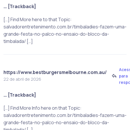
… [Trackback]
[…] Find More here to that Topic:
salvadorentretenimento.com.br/timbaladies-fazem-uma-
grande-festa-no-palco-no-ensaio-do-bloco-da-
timbalada/ […]
Aces
https://www.bestburgersmelbourne.com.au/
para
22 de abril de 2026
resp
… [Trackback]
[…] Find More Info here on that Topic:
salvadorentretenimento.com.br/timbaladies-fazem-uma-
grande-festa-no-palco-no-ensaio-do-bloco-da-
timbalada/ […]