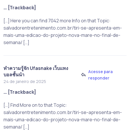
… [Trackback]
[…] Here you can find 7042 more Info on that Topic:
salvadorentretenimento.com.br/tiri-se-apresenta-em-
mais-uma-edicao-do-projeto-nova-mare-no-final-de-
semana/ […]
ทำความรู้จัก Ufasnake เว็บแทง
Acesse para
บอลชั้นนำ
responder
24 de janeiro de 2025
… [Trackback]
[…] Find More on to that Topic:
salvadorentretenimento.com.br/tiri-se-apresenta-em-
mais-uma-edicao-do-projeto-nova-mare-no-final-de-
semana/ […]