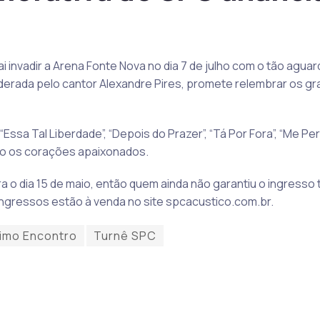
ai invadir a Arena Fonte Nova no dia 7 de julho com o tão agu
 liderada pelo cantor Alexandre Pires, promete relembrar os
ssa Tal Liberdade”, “Depois do Prazer”, “Tá Por Fora”, “Me Pe
do os corações apaixonados.
ra o dia 15 de maio, então quem ainda não garantiu o ingresso
ingressos estão à venda no site spcacustico.com.br.
timo Encontro
Turnê SPC