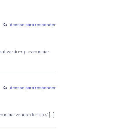
Acesse para responder
rativa-do-spc-anuncia-
Acesse para responder
uncia-virada-de-lote/ […]