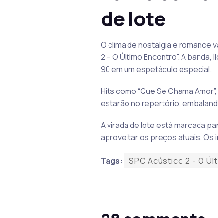
de lote
O clima de nostalgia e romance v
2 – O Último Encontro”. A banda,
90 em um espetáculo especial.
Hits como “Que Se Chama Amor”, “E
estarão no repertório, embalan
A virada de lote está marcada pa
aproveitar os preços atuais. Os 
Tags:
SPC Acústico 2 - O Úl