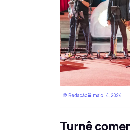
Redação
maio 14, 2024
Turnê comem