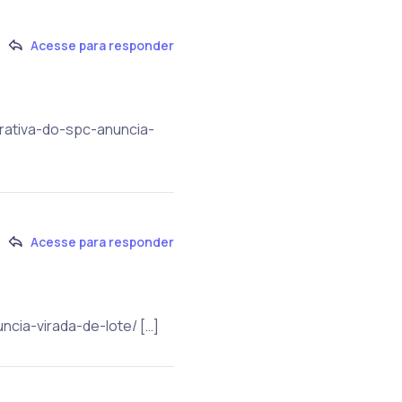
Acesse para responder
rativa-do-spc-anuncia-
Acesse para responder
cia-virada-de-lote/ […]