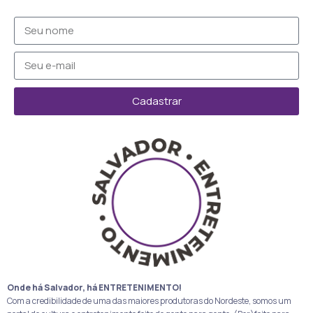
Cadastrar
Onde há Salvador, há ENTRETENIMENTO!
Com a credibilidade de uma das maiores produtoras do Nordeste, somos um