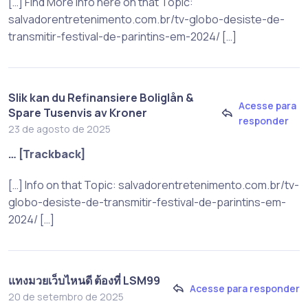
[…] Find More Info here on that Topic:
salvadorentretenimento.com.br/tv-globo-desiste-de-
transmitir-festival-de-parintins-em-2024/ […]
Slik kan du Refinansiere Boliglån &
Acesse para
Spare Tusenvis av Kroner
responder
23 de agosto de 2025
… [Trackback]
[…] Info on that Topic: salvadorentretenimento.com.br/tv-
globo-desiste-de-transmitir-festival-de-parintins-em-
2024/ […]
แทงมวยเว็บไหนดี ต้องที่ LSM99
Acesse para responder
20 de setembro de 2025