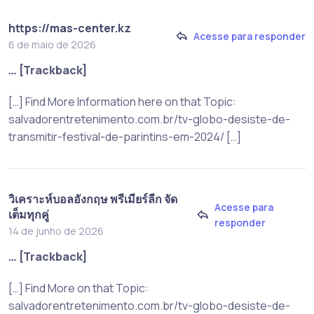
https://mas-center.kz
Acesse para responder
6 de maio de 2026
… [Trackback]
[…] Find More Information here on that Topic:
salvadorentretenimento.com.br/tv-globo-desiste-de-
transmitir-festival-de-parintins-em-2024/ […]
วิเคราะห์บอลอังกฤษ พรีเมียร์ลีก จัด
Acesse para
เต็มทุกคู่
responder
14 de junho de 2026
… [Trackback]
[…] Find More on that Topic:
salvadorentretenimento.com.br/tv-globo-desiste-de-