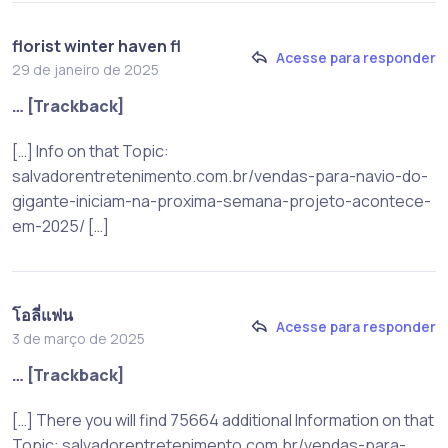
florist winter haven fl
Acesse para responder
29 de janeiro de 2025
… [Trackback]
[…] Info on that Topic:
salvadorentretenimento.com.br/vendas-para-navio-do-
gigante-iniciam-na-proxima-semana-projeto-acontece-
em-2025/ […]
โอลี่แฟน
Acesse para responder
3 de março de 2025
… [Trackback]
[…] There you will find 75664 additional Information on that
Topic: salvadorentretenimento.com.br/vendas-para-