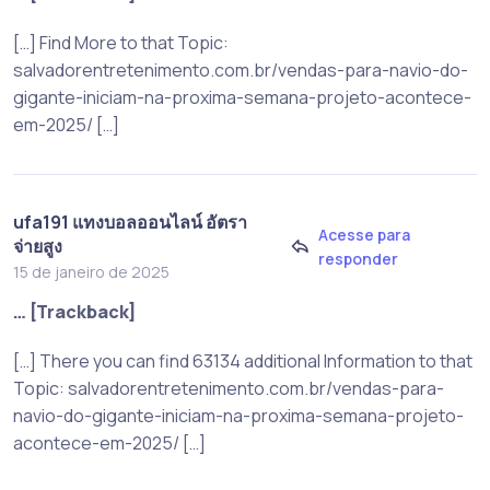
[…] Find More to that Topic:
salvadorentretenimento.com.br/vendas-para-navio-do-
gigante-iniciam-na-proxima-semana-projeto-acontece-
em-2025/ […]
ufa191 แทงบอลออนไลน์ อัตรา
Acesse para
จ่ายสูง
responder
15 de janeiro de 2025
… [Trackback]
[…] There you can find 63134 additional Information to that
Topic: salvadorentretenimento.com.br/vendas-para-
navio-do-gigante-iniciam-na-proxima-semana-projeto-
acontece-em-2025/ […]