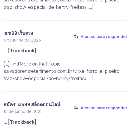
traz-show-especial-de-henry-freitas/ […]
lsm99 เว็บตรง
Acesse para responder
5 de junho de 2025
… [Trackback]
[…] Find More on that Topic:
salvadorentretenimento.com.br/viiixe-forro-e-piseiro-
traz-show-especial-de-henry-freitas/ […]
สมัคร lsm99 สล็อตออนไลน์
Acesse para responder
15 de junho de 2025
… [Trackback]