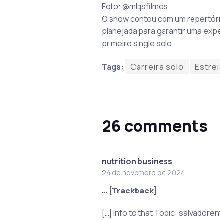
Foto: @mlqsfilmes
O show contou com um repertório
planejada para garantir uma exper
primeiro single solo.
Tags:
Carreira solo
Estrei
26 comments
nutrition business
24 de novembro de 2024
… [Trackback]
[…] Info to that Topic: salvado