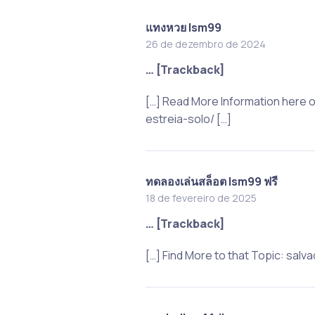
แทงหวย lsm99
26 de dezembro de 2024
… [Trackback]
[…] Read More Information here 
estreia-solo/ […]
ทดลองเล่นสล็อต lsm99 ฟรี
18 de fevereiro de 2025
… [Trackback]
[…] Find More to that Topic: sa