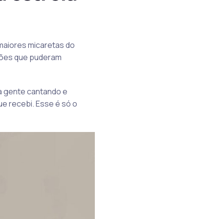
 maiores micaretas do
oliões que puderam
nta gente cantando e
ue recebi. Esse é só o