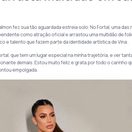
 Calmon fez sua tão aguardada estreia solo. No Fortal, uma das
ndependente como atração oficial e arrastou uma multidão de f
co e talento que fazem parte da identidade artística de Vina.
ortal, que tem um lugar especial na minha trajetória, e ver ta
nante demais. Estou muito feliz e grata por todo o carinho q
ontou empolgada.