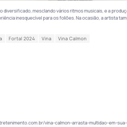
 diversificado, mesclando vários ritmos musicais, e a produ
iência inesquecível para os foliões. Na ocasião, a artista tam
a
Fortal 2024
Vina
Vina Calmon
rentretenimento.com.br/vina-calmon-arrasta-multidao-em-sua-