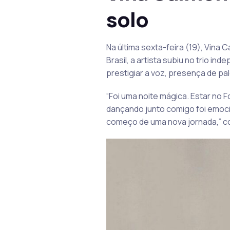
solo
Na última sexta-feira (19), Vina
Brasil, a artista subiu no trio i
prestigiar a voz, presença de pal
“Foi uma noite mágica. Estar no F
dançando junto comigo foi emocio
começo de uma nova jornada,” c