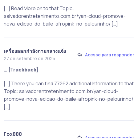
[…] Read More on to that Topic:
salvadorentretenimento.com.br/yan-cloud-promove-
nova-edicao-do-baile-afropink-no-pelourinho/ […]
เครื่องออกกำลังกายกลางแจ้ง
Acesse para responder
27 de setembro de 2025
… [Trackback]
[…] There you can find 77262 additional Information to that
Topic: salvadorentretenimento.com.br/yan-cloud-
promove-nova-edicao-do-baile-afropink-no-pelourinho/
[…]
Fox888
Acesse para responder