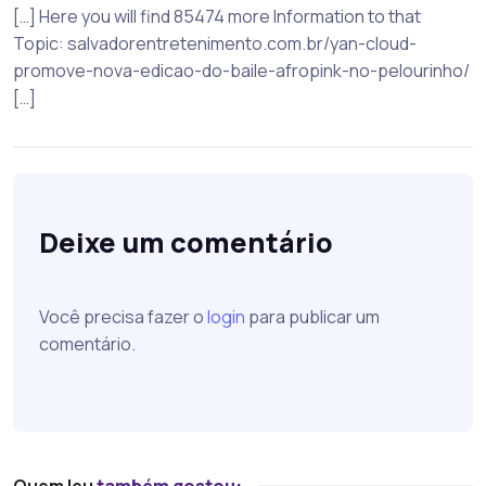
[…] Here you will find 85474 more Information to that
Topic: salvadorentretenimento.com.br/yan-cloud-
promove-nova-edicao-do-baile-afropink-no-pelourinho/
[…]
Deixe um comentário
Você precisa fazer o
login
para publicar um
comentário.
Quem leu
também gostou: