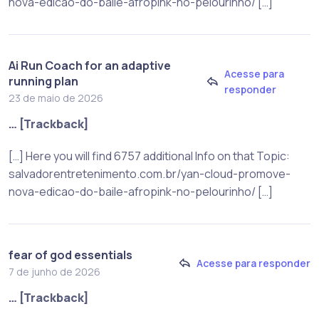
nova-edicao-do-baile-afropink-no-pelourinho/ […]
Ai Run Coach for an adaptive
Acesse para
running plan
responder
23 de maio de 2026
… [Trackback]
[…] Here you will find 6757 additional Info on that Topic:
salvadorentretenimento.com.br/yan-cloud-promove-
nova-edicao-do-baile-afropink-no-pelourinho/ […]
fear of god essentials
Acesse para responder
7 de junho de 2026
… [Trackback]