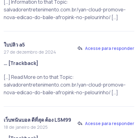
[…] Information to that Topic:
salvadorentretenimento.com.br/yan-cloud-promove-
nova-edicao-do-baile-afropink-no-pelourinho/ […]
ใบปลิว a5
Acesse para responder
27 de dezembro de 2024
… [Trackback]
[…] Read More on to that Topic:
salvadorentretenimento.com.br/yan-cloud-promove-
nova-edicao-do-baile-afropink-no-pelourinho/ […]
เว็บพนันบอล ดีที่สุด ต้อง LSM99
Acesse para responder
18 de janeiro de 2025