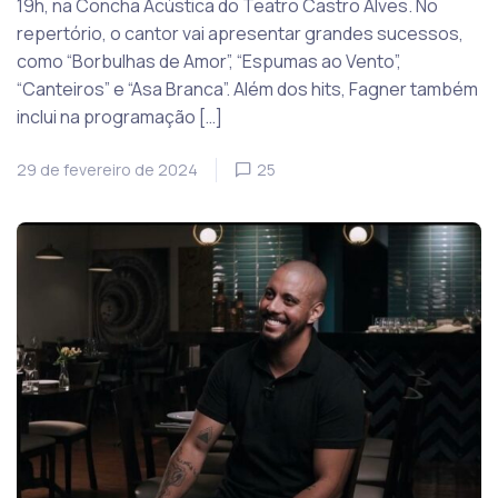
19h, na Concha Acústica do Teatro Castro Alves. No
repertório, o cantor vai apresentar grandes sucessos,
como “Borbulhas de Amor”, “Espumas ao Vento”,
“Canteiros” e “Asa Branca”. Além dos hits, Fagner também
inclui na programação […]
29 de fevereiro de 2024
25