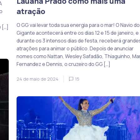
Lauana Prado como mais uma
A
atração
o
O GG vai levar toda sua energia para o mar! O Navio do
 […]
Gigante acontecerá entre os dias 12 e 15 de janeiro, e
durante os 3 intensos dias de festa, receberá grande
atrações para animar o público. Depois de anunciar
nomes como Nattan, Wesley Safadão, Thiaguinho, Mar
Fernandez e Dennis, o cruzeiro do GG […]
24 de maio de 2024
15