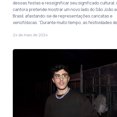
dessas festas e ressignificar seu significado cultural. 
cantora pretende mostrar um novo lado do São João a
Brasil, afastando-se de representações caricatas e
xenofóbicas. “Durante muito tempo, as festividades de
24 de maio de 2024