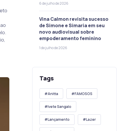
6 de julho de 2026
weto
Vina Calmon revisita sucesso
 ao
de Simone e Simaria em seu
novo audiovisual sobre
lo.
empoderamento feminino
io,
1 de julho de 2026
Tags
Anitta
FAMOSOS
Ivete Sangalo
Lançamento
Lazer