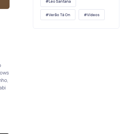
Léo Santana
Verão Tá On
Vídeos
o
hows
nho,
abi