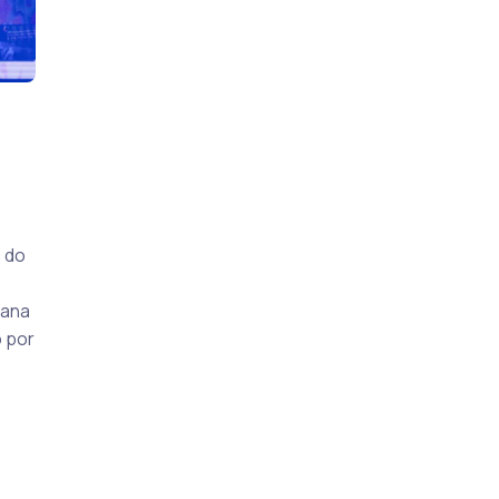
s do
iana
 por