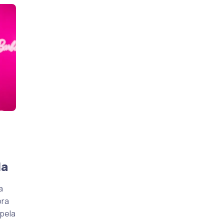
da
a
ora
pela