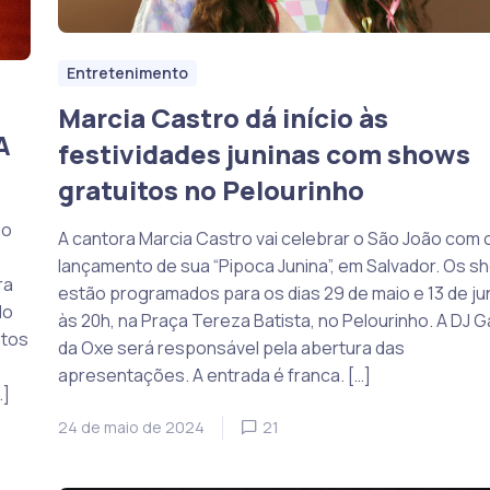
Entretenimento
Marcia Castro dá início às
A
festividades juninas com shows
gratuitos no Pelourinho
io
A cantora Marcia Castro vai celebrar o São João com 
lançamento de sua “Pipoca Junina”, em Salvador. Os s
ra
estão programados para os dias 29 de maio e 13 de ju
do
às 20h, na Praça Tereza Batista, no Pelourinho. A DJ G
ntos
da Oxe será responsável pela abertura das
apresentações. A entrada é franca. […]
…]
24 de maio de 2024
21