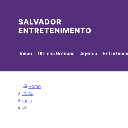
Início
Últimas Notícias
Agenda
Entreteni
Home
2024
maio
24