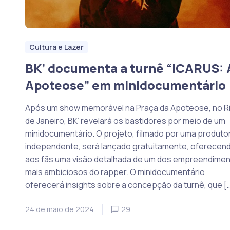
Cultura e Lazer
BK’ documenta a turnê “ICARUS: 
Apoteose” em minidocumentário
Após um show memorável na Praça da Apoteose, no R
de Janeiro, BK’ revelará os bastidores por meio de um
minidocumentário. O projeto, filmado por uma produto
independente, será lançado gratuitamente, oferecen
aos fãs uma visão detalhada de um dos empreendime
mais ambiciosos do rapper. O minidocumentário
oferecerá insights sobre a concepção da turnê, que [
24 de maio de 2024
29