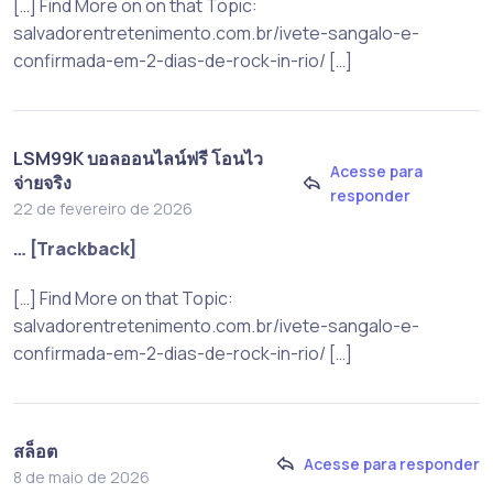
[…] Find More on on that Topic:
salvadorentretenimento.com.br/ivete-sangalo-e-
confirmada-em-2-dias-de-rock-in-rio/ […]
LSM99K บอลออนไลน์ฟรี โอนไว
Acesse para
จ่ายจริง
responder
22 de fevereiro de 2026
… [Trackback]
[…] Find More on that Topic:
salvadorentretenimento.com.br/ivete-sangalo-e-
confirmada-em-2-dias-de-rock-in-rio/ […]
สล็อต
Acesse para responder
8 de maio de 2026