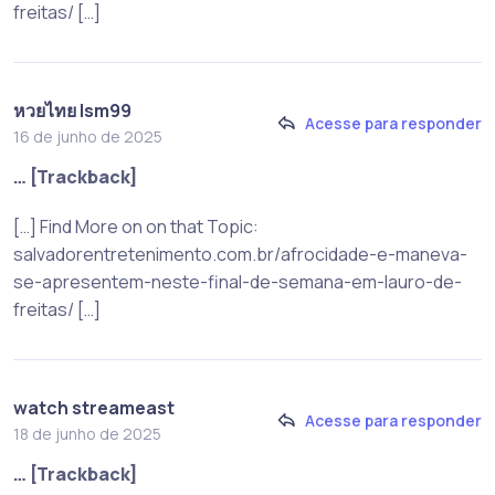
freitas/ […]
หวยไทย lsm99
Acesse para responder
16 de junho de 2025
… [Trackback]
[…] Find More on on that Topic:
salvadorentretenimento.com.br/afrocidade-e-maneva-
se-apresentem-neste-final-de-semana-em-lauro-de-
freitas/ […]
watch streameast
Acesse para responder
18 de junho de 2025
… [Trackback]