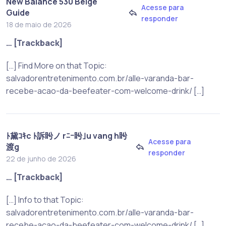
New Balance 530 Beige
Acesse para
Guide
responder
18 de maio de 2026
… [Trackback]
[…] Find More on that Topic:
salvadorentretenimento.com.br/alle-varanda-bar-
recebe-acao-da-beefeater-com-welcome-drink/ […]
ﾄ黛ｺｷc ﾄ訴盻ノ rﾆｰ盻｣u vang h盻
Acesse para
渡g
responder
22 de junho de 2026
… [Trackback]
[…] Info to that Topic:
salvadorentretenimento.com.br/alle-varanda-bar-
recebe-acao-da-beefeater-com-welcome-drink/ […]