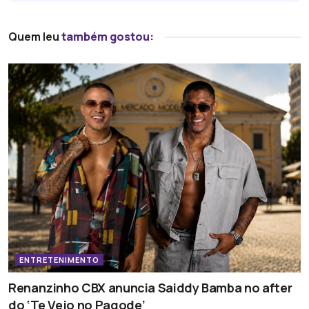
Quem leu
também gostou:
ENTRETENIMENTO
Renanzinho CBX anuncia Saiddy Bamba no after
do ‘Te Vejo no Pagode’