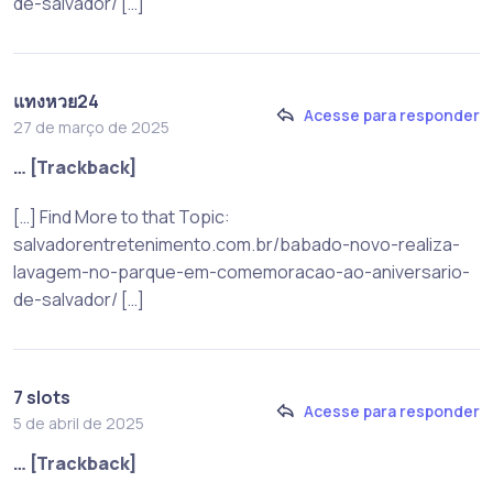
de-salvador/ […]
แทงหวย24
Acesse para responder
27 de março de 2025
… [Trackback]
[…] Find More to that Topic:
salvadorentretenimento.com.br/babado-novo-realiza-
lavagem-no-parque-em-comemoracao-ao-aniversario-
de-salvador/ […]
7 slots
Acesse para responder
5 de abril de 2025
… [Trackback]