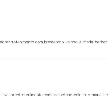
alvadorentretenimento.com.br/caetano-veloso-e-maria-betha
c: salvadorentretenimento.com.br/caetano-veloso-e-maria-b