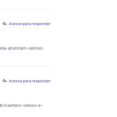
Acesse para responder
ania-anunciam-valores-
Acesse para responder
m.br/caetano-veloso-e-