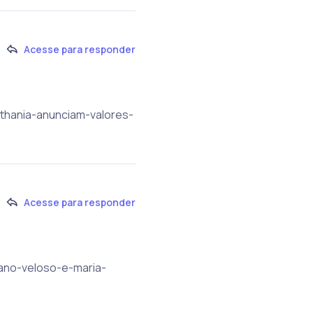
Acesse para responder
ethania-anunciam-valores-
Acesse para responder
etano-veloso-e-maria-