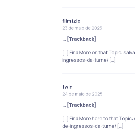
film izle
23 de maio de 2025
… [Trackback]
[…] Find More on that Topic: s
ingressos-da-turne/ […]
1win
24 de maio de 2025
… [Trackback]
[…] Find More here to that Topi
de-ingressos-da-turne/ […]