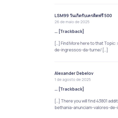
LSM99 วันเกิดรับเครดิตฟรี 500
26 de maio de 2025
… [Trackback]
[…] Find More here to that Topi
de-ingressos-da-turne/ […]
Alexander Debelov
1 de agosto de 2025
… [Trackback]
[…] There you will find 43801 ad
bethania-anunciam-valores-de-i