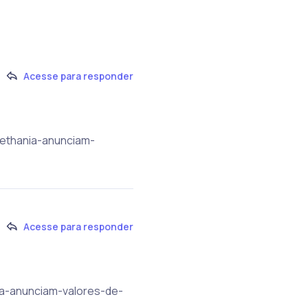
Acesse para responder
bethania-anunciam-
Acesse para responder
ia-anunciam-valores-de-