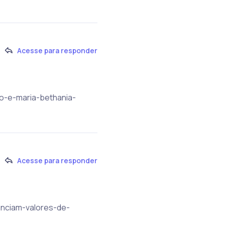
Acesse para responder
so-e-maria-bethania-
Acesse para responder
unciam-valores-de-