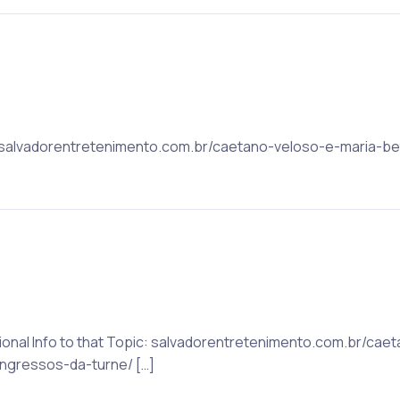
c: salvadorentretenimento.com.br/caetano-veloso-e-maria-b
ditional Info to that Topic: salvadorentretenimento.com.br/ca
ngressos-da-turne/ […]