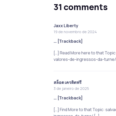
31 comments
Jaxx Liberty
19 de novembro de 2024
… [Trackback]
[…] Read More here to that Top
valores-de-ingressos-da-turne/
สล็อต เครดิตฟรี
3 de janeiro de 2025
… [Trackback]
[…] Find More to that Topic: s
ingressos-da-turne/ […]