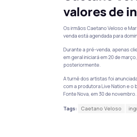
valores de i
Os irmãos Caetano Veloso e Mari
venda está agendada para doming
Durante a pré-venda, apenas cli
em geral iniciará em 20 de março,
posteriormente.
A turnê dos artistas foi anunciad
com a produtora Live Nation e o 
Fonte Nova, em 30 de novembro.
Tags:
Caetano Veloso
in