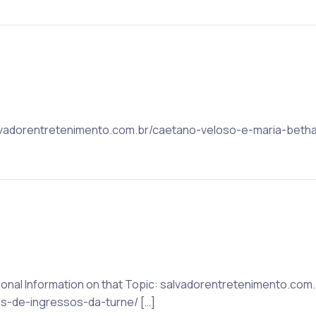
 salvadorentretenimento.com.br/caetano-veloso-e-maria-beth
tional Information on that Topic: salvadorentretenimento.co
s-de-ingressos-da-turne/ […]