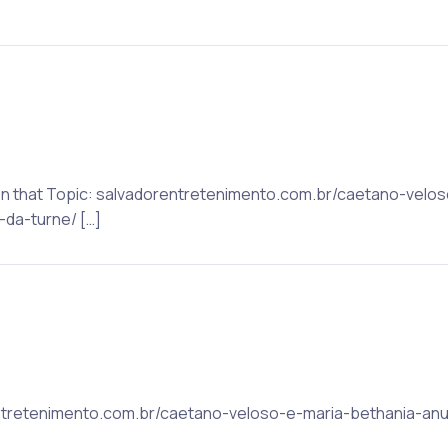
on that Topic: salvadorentretenimento.com.br/caetano-velo
da-turne/ […]
orentretenimento.com.br/caetano-veloso-e-maria-bethania-an