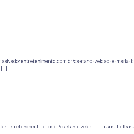
ic: salvadorentretenimento.com.br/caetano-veloso-e-maria-
 […]
alvadorentretenimento.com.br/caetano-veloso-e-maria-bethan