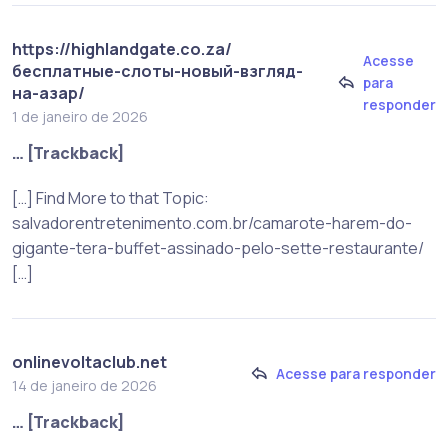
https://highlandgate.co.za/
Acesse
бесплатные-слоты-новый-взгляд-
para
на-азар/
responder
1 de janeiro de 2026
… [Trackback]
[…] Find More to that Topic:
salvadorentretenimento.com.br/camarote-harem-do-
gigante-tera-buffet-assinado-pelo-sette-restaurante/
[…]
onlinevoltaclub.net
Acesse para responder
14 de janeiro de 2026
… [Trackback]