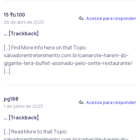
15 รับ 100
Acesse para responder
26 de abril de 2025
… [Trackback]
[…] Find More Info here on that Topic:
salvadorentretenimento.com.br/camarote-harem-do-
gigante-tera-buffet-assinado-pelo-sette-restaurante/
[…]
pg168
Acesse para responder
1 de junho de 2025
… [Trackback]
[…] Read More to that Topic:
salvadorentretenimento.com.br/camarote-harem-do-