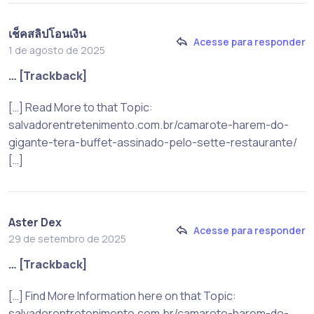
เช็คสลิปโอนเงิน
Acesse para responder
1 de agosto de 2025
… [Trackback]
[…] Read More to that Topic:
salvadorentretenimento.com.br/camarote-harem-do-
gigante-tera-buffet-assinado-pelo-sette-restaurante/
[…]
Aster Dex
Acesse para responder
29 de setembro de 2025
… [Trackback]
[…] Find More Information here on that Topic:
salvadorentretenimento.com.br/camarote-harem-do-