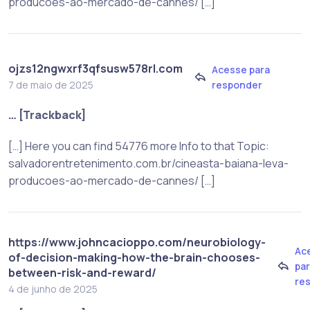
producoes-ao-mercado-de-cannes/ […]
ojzs12ngwxrf3qfsusw578rl.com
Acesse para
responder
7 de maio de 2025
… [Trackback]
[…] Here you can find 54776 more Info to that Topic:
salvadorentretenimento.com.br/cineasta-baiana-leva-
producoes-ao-mercado-de-cannes/ […]
https://www.johncacioppo.com/neurobiology-
Ac
of-decision-making-how-the-brain-chooses-
pa
between-risk-and-reward/
re
4 de junho de 2025