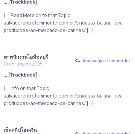
… [Trackback]
[…] Read More on to that Topic:
salvadorentretenimento.com.br/cineasta-baiana-leva-
producoes-ao-mercado-de-cannes/ […]
หาพนักงานไอทีชลบุรี
Acesse para responder
10 de julho de 2025
… [Trackback]
[…] Info on that Topic:
salvadorentretenimento.com.br/cineasta-baiana-leva-
producoes-ao-mercado-de-cannes/ […]
เช็คสลิปโอนเงิน
Acesse para responder