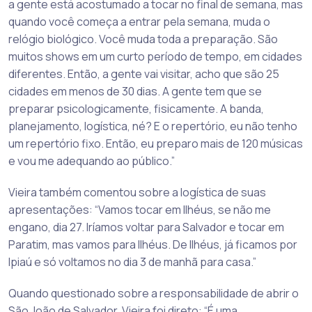
a gente está acostumado a tocar no final de semana, mas
quando você começa a entrar pela semana, muda o
relógio biológico. Você muda toda a preparação. São
muitos shows em um curto período de tempo, em cidades
diferentes. Então, a gente vai visitar, acho que são 25
cidades em menos de 30 dias. A gente tem que se
preparar psicologicamente, fisicamente. A banda,
planejamento, logística, né? E o repertório, eu não tenho
um repertório fixo. Então, eu preparo mais de 120 músicas
e vou me adequando ao público.”
Vieira também comentou sobre a logística de suas
apresentações: “Vamos tocar em Ilhéus, se não me
engano, dia 27. Iríamos voltar para Salvador e tocar em
Paratim, mas vamos para Ilhéus. De Ilhéus, já ficamos por
Ipiaú e só voltamos no dia 3 de manhã para casa.”
Quando questionado sobre a responsabilidade de abrir o
São João de Salvador, Vieira foi direto: “É uma