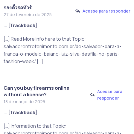
จองตั๋วรถทัวร์
Acesse para responder
27 de fevereiro de 2025
… [Trackback]
[…] Read More Info here to that Topic:
salvadorentretenimento.com.br/de-salvador-para-a-
franca-o-modelo-baiano-luiz-silva-desfila-no-paris-
fashion-week/ […]
Can you buy firearms online
Acesse para
without a license?
responder
18 de março de 2025
… [Trackback]
[…] Information to that Topic:
salvadorentretenimento.com.br/de-salvador-para-a-