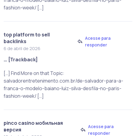
fashion-week/ […]
top platform to sell
Acesse para
backlinks
responder
6 de abril de 2026
… [Trackback]
[…] Find More on that Topic:
salvadorentretenimento.com.br/de-salvador-para-a-
franca-o-modelo-baiano-luiz-silva-desfila-no-paris-
fashion-week/ […]
pinco casino мобильная
Acesse para
версия
responder