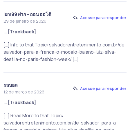
lsm99 ฝาก - ถอน ออโต้
Acesse para responder
29 de janeiro de 2026
… [Trackback]
[…] Info to that Topic: salvadorentretenimento.com.br/de-
salvador-para-a-franca-o-modelo-baiano-luiz-silva-
desfila-no-paris-fashion-week/ […]
ผลบอล
Acesse para responder
12 de março de 2026
… [Trackback]
[…] Read More to that Topic:
salvadorentretenimento.com.br/de-salvador-para-a-
franca-o-modelo-baiano-luiz-silva-desfila-no-paris-