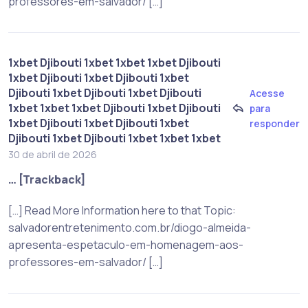
professores-em-salvador/ […]
1xbet Djibouti 1xbet 1xbet 1xbet Djibouti
1xbet Djibouti 1xbet Djibouti 1xbet
Djibouti 1xbet Djibouti 1xbet Djibouti
Acesse
1xbet 1xbet 1xbet Djibouti 1xbet Djibouti
para
1xbet Djibouti 1xbet Djibouti 1xbet
responder
Djibouti 1xbet Djibouti 1xbet 1xbet 1xbet
30 de abril de 2026
… [Trackback]
[…] Read More Information here to that Topic:
salvadorentretenimento.com.br/diogo-almeida-
apresenta-espetaculo-em-homenagem-aos-
professores-em-salvador/ […]