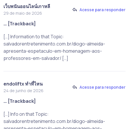
เว็บพนันออนไลน์เกาหลี
Acesse para responder
29 de maio de 2026
… [Trackback]
[…] Information to that Topic:
salvadorentretenimento.com.br/diogo-almeida-
apresenta-espetaculo-em-homenagem-aos-
professores-em-salvador/ […]
endoliftx ทำที่ไหน
Acesse para responder
24 de junho de 2026
… [Trackback]
[…] Info on that Topic:
salvadorentretenimento.com.br/diogo-almeida-
apresenta-espetaculo-em-homenagem-aos-