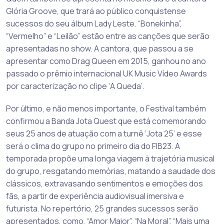
Glória Groove, que trará ao público conquistense
sucessos do seu álbum Lady Leste. “Bonekinha”,
“Vermelho” e “Leilão” estão entre as canções que serão
apresentadas no show. A cantora, que passou a se
apresentar como Drag Queen em 2015, ganhou no ano
passado o prêmio internacional UK Music Vídeo Awards
por caracterização no clipe ‘A Queda’.
Por último, e não menos importante, o Festival também
confirmou a Banda Jota Quest que está comemorando
seus 25 anos de atuação com a turnê ‘Jota 25’ e esse
será o clima do grupo no primeiro dia do FIB23. A
temporada propõe uma longa viagem à trajetória musical
do grupo, resgatando memórias, matando a saudade dos
clássicos, extravasando sentimentos e emoções dos
fãs, a partir de experiência audiovisual imersiva e
futurista. No repertório, 25 grandes sucessos serão
apresentados, como, “Amor Maior”, “Na Moral”, “Mais uma