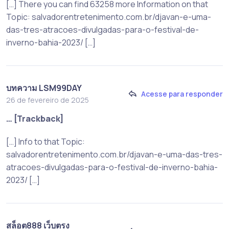
[…] There you can find 63258 more Information on that
Topic: salvadorentretenimento.com.br/djavan-e-uma-
das-tres-atracoes-divulgadas-para-o-festival-de-
inverno-bahia-2023/ […]
บทความ LSM99DAY
Acesse para responder
26 de fevereiro de 2025
… [Trackback]
[…] Info to that Topic:
salvadorentretenimento.com.br/djavan-e-uma-das-tres-
atracoes-divulgadas-para-o-festival-de-inverno-bahia-
2023/ […]
สล็อต888 เว็บตรง