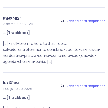
แทงหวย24
Acesse para responder
2 de maio de 2026
… [Trackback]
[…] Find More Info here to that Topic:
salvadorentretenimento.com.br/expoente-da-musica-
nordestina-priscila-senna-comemora-sao-joao-de-
agenda-cheia-na-bahia/ […]
iux ดีไหม
Acesse para responder
1 de julho de 2026
… [Trackback]