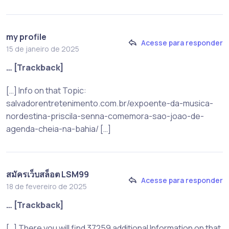
my profile
Acesse para responder
15 de janeiro de 2025
… [Trackback]
[…] Info on that Topic:
salvadorentretenimento.com.br/expoente-da-musica-
nordestina-priscila-senna-comemora-sao-joao-de-
agenda-cheia-na-bahia/ […]
สมัครเว็บสล็อต LSM99
Acesse para responder
18 de fevereiro de 2025
… [Trackback]
[…] There you will find 37259 additional Information on that