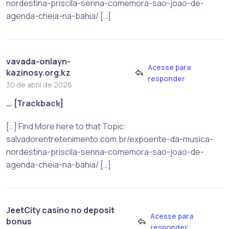
nordestina-priscila-senna-comemora-sao-joao-de-
agenda-cheia-na-bahia/ […]
vavada-onlayn-
Acesse para
kazinosy.org.kz
responder
30 de abril de 2026
… [Trackback]
[…] Find More here to that Topic:
salvadorentretenimento.com.br/expoente-da-musica-
nordestina-priscila-senna-comemora-sao-joao-de-
agenda-cheia-na-bahia/ […]
JeetCity casino no deposit
Acesse para
bonus
responder