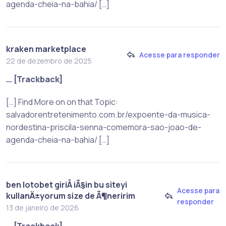
agenda-cheia-na-bahia/ […]
kraken marketplace
Acesse para responder
22 de dezembro de 2025
… [Trackback]
[…] Find More on on that Topic:
salvadorentretenimento.com.br/expoente-da-musica-
nordestina-priscila-senna-comemora-sao-joao-de-
agenda-cheia-na-bahia/ […]
ben lotobet giriÅ iÃ§in bu siteyi
Acesse para
kullanÄ±yorum size de Ã¶neririm
responder
13 de janeiro de 2026
… [Trackback]