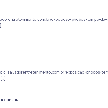
salvadorentretenimento.com.br/exposicao-phobos-tempo-da
]
t Topic: salvadorentretenimento.com.br/exposicao-phobos-
[…]
rs.com.au