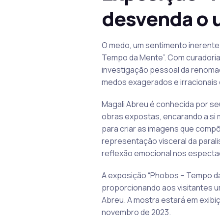
desvenda o u
O medo, um sentimento inerente
Tempo da Mente”. Com curadoria 
investigação pessoal da renomada
medos exagerados e irracionais
Magali Abreu é conhecida por se
obras expostas, encarando a si
para criar as imagens que compõ
representação visceral da paral
reflexão emocional nos especta
A exposição “Phobos – Tempo da
proporcionando aos visitantes um
Abreu. A mostra estará em exibiç
novembro de 2023.