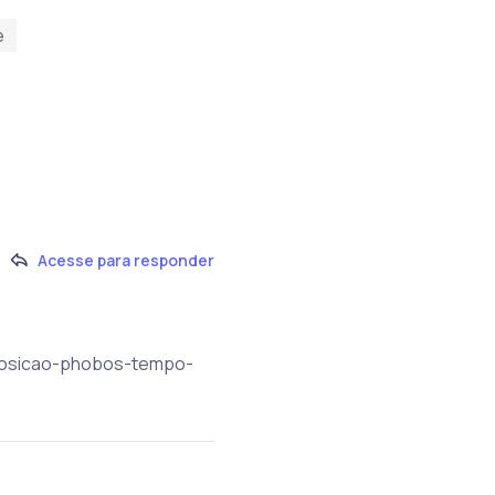
e
Acesse para responder
/exposicao-phobos-tempo-