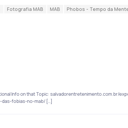
a
Fotografia MAB
MAB
Phobos - Tempo da Ment
dditional Info on that Topic: salvadorentretenimento.com.br
das-fobias-no-mab/ […]