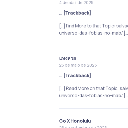
4 de abril de 2025
… [Trackback]
[…] Find More to that Topic: 
universo-das-fobias-no-mab/ […
แทงหวย
25 de maio de 2025
… [Trackback]
[…] Read More on that Topic: 
universo-das-fobias-no-mab/ […
Go X Honolulu
25 de setembro de 2025