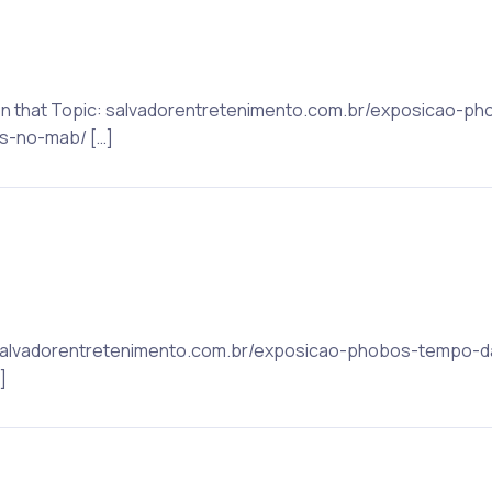
 on that Topic: salvadorentretenimento.com.br/exposicao-
s-no-mab/ […]
c: salvadorentretenimento.com.br/exposicao-phobos-tempo
]