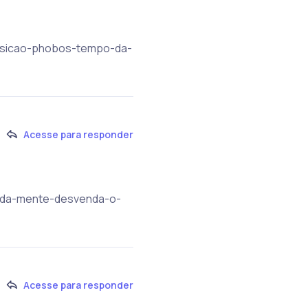
xposicao-phobos-tempo-da-
Acesse para responder
o-da-mente-desvenda-o-
Acesse para responder