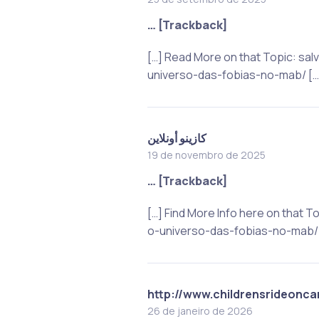
… [Trackback]
[…] Read More on that Topic: 
universo-das-fobias-no-mab/ […
كازينو أونلاين
19 de novembro de 2025
… [Trackback]
[…] Find More Info here on tha
o-universo-das-fobias-no-mab/ 
http://www.childrensrideonca
26 de janeiro de 2026