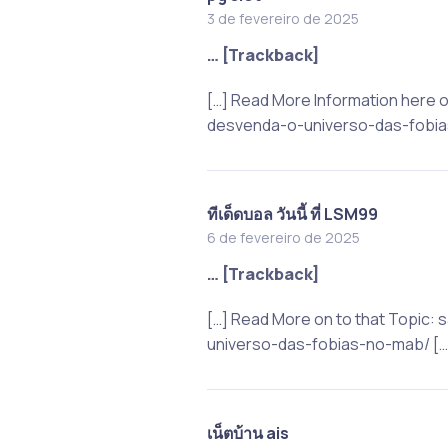
3 de fevereiro de 2025
… [Trackback]
[…] Read More Information here
desvenda-o-universo-das-fobia
ทีเด็ดบอล วันนี้ ที่ LSM99
6 de fevereiro de 2025
… [Trackback]
[…] Read More on to that Topi
universo-das-fobias-no-mab/ […
เน็ตบ้าน ais