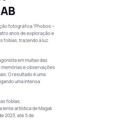
MAB
ção fotográfica “Phobos –
atro anos de exploração e
 fobias, trazendo à luz
agonista em muitas das
as memórias e observações
ais. O resultado é uma
tigando uma intensa
as fobias,
lente artística de Magali
de 2023, até 5 de