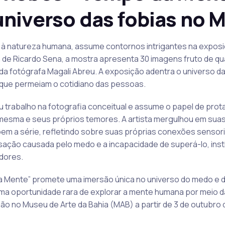
niverso das fobias no 
 à natureza humana, assume contornos intrigantes na exposi
de Ricardo Sena, a mostra apresenta 30 imagens fruto de qu
 fotógrafa Magali Abreu. A exposição adentra o universo das
 que permeiam o cotidiano das pessoas.
u trabalho na fotografia conceitual e assume o papel de prot
 mesma e seus próprios temores. A artista mergulhou em su
em a série, refletindo sobre suas próprias conexões sensori
isação causada pelo medo e a incapacidade de superá-lo, ins
dores.
 Mente” promete uma imersão única no universo do medo e d
a oportunidade rara de explorar a mente humana por meio da 
ão no Museu de Arte da Bahia (MAB) a partir de 3 de outubro 