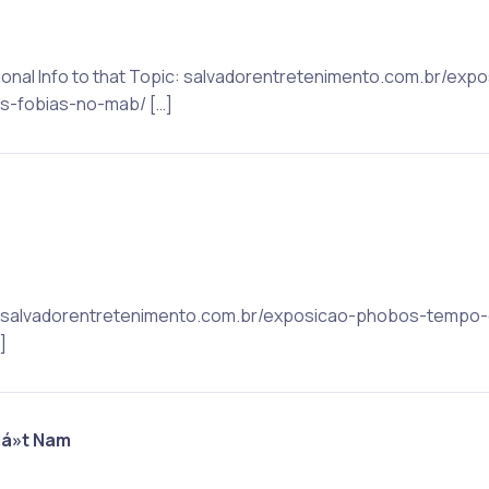
itional Info to that Topic: salvadorentretenimento.com.br/e
-fobias-no-mab/ […]
pic: salvadorentretenimento.com.br/exposicao-phobos-temp
]
iá»t Nam