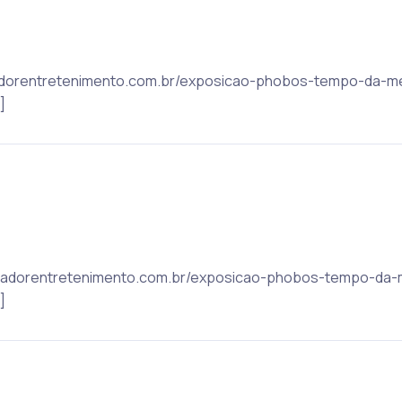
salvadorentretenimento.com.br/exposicao-phobos-tempo-da-
]
salvadorentretenimento.com.br/exposicao-phobos-tempo-da
]