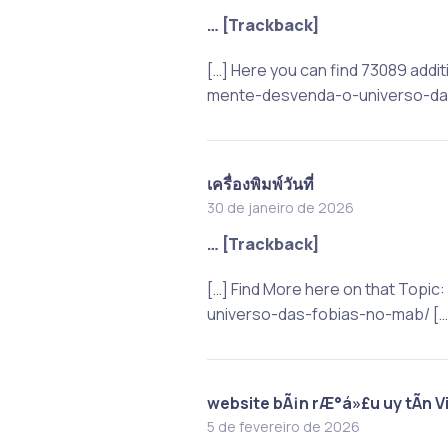
… [Trackback]
[…] Here you can find 73089 add
mente-desvenda-o-universo-das
เครื่องพิมพ์วันที่
30 de janeiro de 2026
… [Trackback]
[…] Find More here on that To
universo-das-fobias-no-mab/ […
website bÃ¡n rÆ°á»£u uy tÃ­n V
5 de fevereiro de 2026