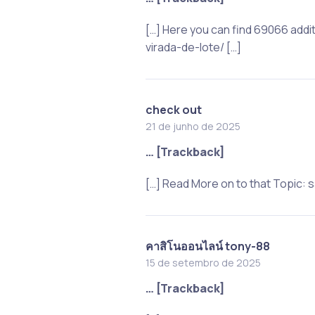
[…] Here you can find 69066 addi
virada-de-lote/ […]
check out
21 de junho de 2025
… [Trackback]
[…] Read More on to that Topic:
คาสิโนออนไลน์ tony-88
15 de setembro de 2025
… [Trackback]