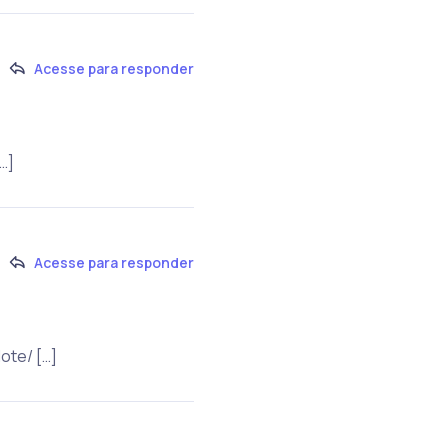
Acesse para responder
…]
Acesse para responder
ote/ […]