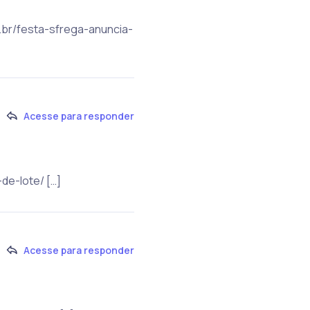
m.br/festa-sfrega-anuncia-
Acesse para responder
de-lote/ […]
Acesse para responder