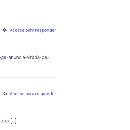
Acesse para responder
rega-anuncia-virada-de-
Acesse para responder
ote/ […]