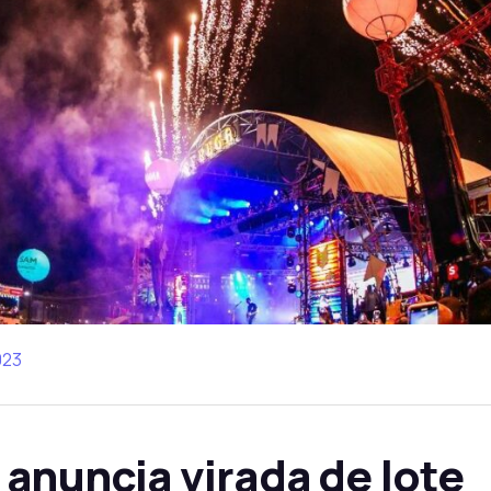
023
 anuncia virada de lote