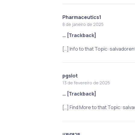
Pharmaceutics1
8 de janeiro de 2025
… [Trackback]
[…] Info to that Topic: salvador
pgslot
13 de fevereiro de 2025
… [Trackback]
[…] Find More to that Topic: sal
แทงหวย