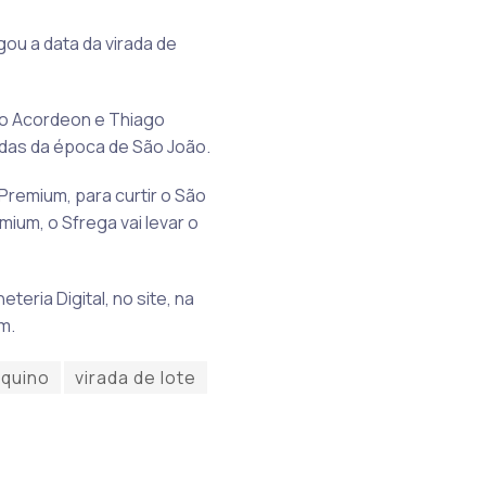
gou a data da virada de
do Acordeon e Thiago
adas da época de São João.
Premium, para curtir o São
ium, o Sfrega vai levar o
eria Digital, no site, na
m.
Aquino
virada de lote