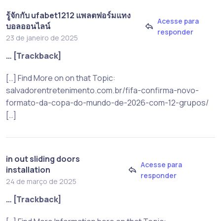
รู้จักกับ ufabet1212 แพลตฟอร์มแทง
Acesse para
บอลออนไลน์
responder
23 de janeiro de 2025
… [Trackback]
[…] Find More on on that Topic:
salvadorentretenimento.com.br/fifa-confirma-novo-
formato-da-copa-do-mundo-de-2026-com-12-grupos/
[…]
in out sliding doors
Acesse para
installation
responder
24 de março de 2025
… [Trackback]