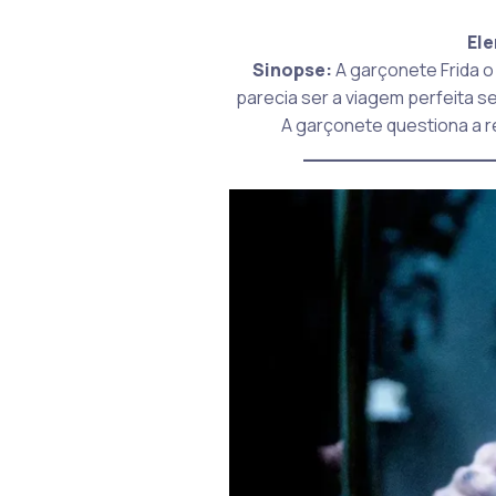
Ele
Sinopse:
A garçonete Frida o 
parecia ser a viagem perfeita s
A garçonete questiona a r
_______________