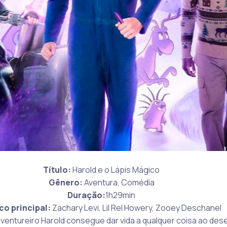
Título:
Harold e o Lápis Mágico
Gênero:
Aventura, Comédia
Duração:
1h29min
co principal:
Zachary Levi, Lil Rel Howery, Zooey Deschanel
 aventureiro Harold consegue dar vida a qualquer coisa ao des