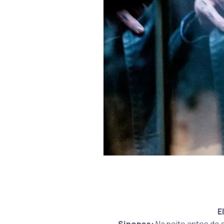
E
Sinopse:
Na noite antes de 