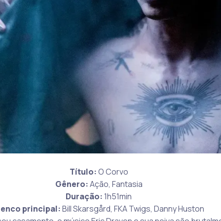
Título:
O Corvo
Gênero:
Ação, Fantasia
Duração:
1h51min
lenco principal:
Bill Skarsgård, FKA Twigs, Danny Huston
seu casamento, o músico Eric Draven e sua noiva são brutal