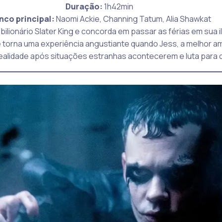
Duração:
1h42min
nco principal:
Naomi Ackie, Channing Tatum, Alia Shawkat
bilionário Slater King e concorda em passar as férias em sua il
e torna uma experiência angustiante quando Jess, a melhor am
ealidade após situações estranhas acontecerem e luta para 
_________________________________________