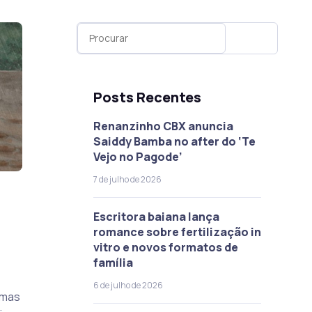
Posts Recentes
Renanzinho CBX anuncia
Saiddy Bamba no after do ‘Te
Vejo no Pagode’
7 de julho de 2026
Escritora baiana lança
romance sobre fertilização in
vitro e novos formatos de
família
6 de julho de 2026
emas