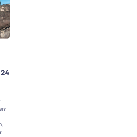
024
.
en:
n,
n: