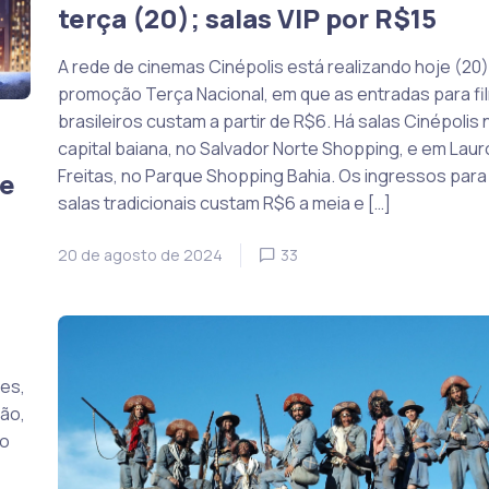
terça (20); salas VIP por R$15
A rede de cinemas Cinépolis está realizando hoje (20)
promoção Terça Nacional, em que as entradas para fi
brasileiros custam a partir de R$6. Há salas Cinépolis 
capital baiana, no Salvador Norte Shopping, e em Laur
Freitas, no Parque Shopping Bahia. Os ingressos para
te
salas tradicionais custam R$6 a meia e […]
20 de agosto de 2024
33
es,
ão,
ão