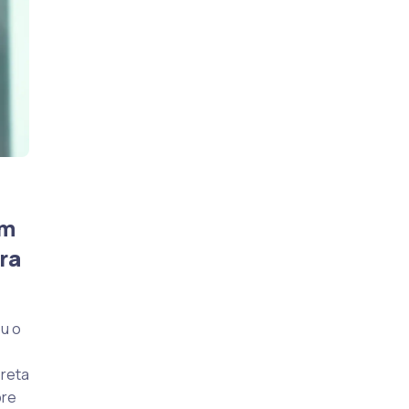
em
ra
ou o
preta
bre