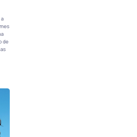
 a
lmes
na
o de
 as