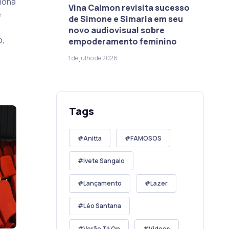
ciona
Vina Calmon revisita sucesso
e
de Simone e Simaria em seu
novo audiovisual sobre
o,
empoderamento feminino
1 de julho de 2026
Tags
Anitta
FAMOSOS
Ivete Sangalo
Lançamento
Lazer
Léo Santana
Verão Tá On
Vídeos