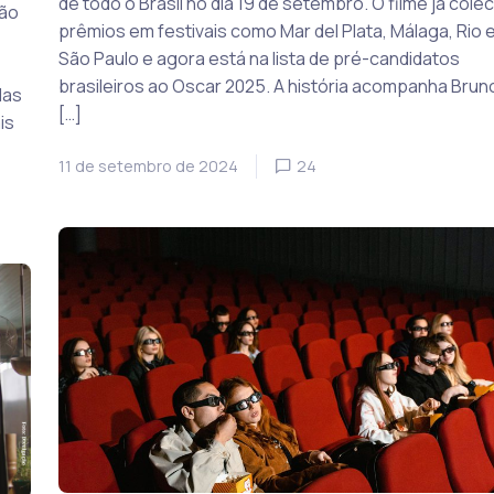
de todo o Brasil no dia 19 de setembro. O filme já cole
ção
prêmios em festivais como Mar del Plata, Málaga, Rio 
São Paulo e agora está na lista de pré-candidatos
brasileiros ao Oscar 2025. A história acompanha Brun
das
[…]
is
11 de setembro de 2024
24