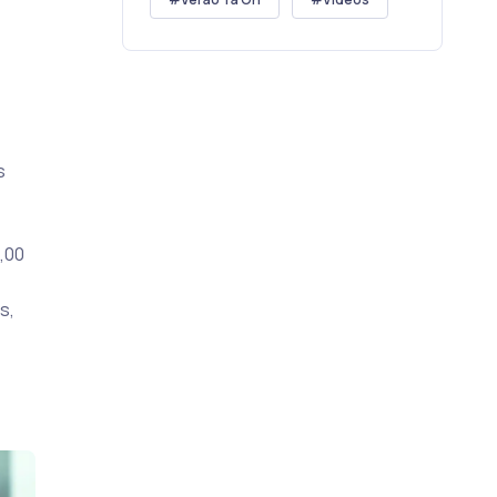
s
,00
s,