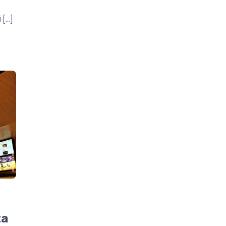
 […]
ta