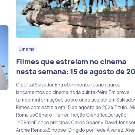
Cinema
Filmes que estreiam no cinema
nesta semana: 15 de agosto de 2
O portal Salvador Entretenimento reúne aqui os
lançamentos do cinema, toda quinta-feira.Em breve,
também informações sobre onde assistir em Salvador
Filmes com estreia em 15 de agosto de 2024 Título: Ali
RomulusGênero: Terror, Ficção CientíficaDuração:
1h59minElenco principal: Cailee Spaeny, David Jonsso
Archie RenauxSinopse: Dirigido por Fede Álvarez, Alie