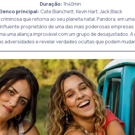
Duração:
1h40min
Elenco principal:
Cate Blanchett, Kevin Hart, Jack Black
a criminosa que retorna ao seu planeta natal, Pandora, em um
m influente proprietário de uma das mais poderosas empresas 
forma uma aliança improvável com um grupo de desajustados. A 
 as adversidades e revelar verdades ocultas que podem mudar 
_________________________________________