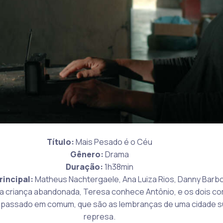
Título:
Mais Pesado é o Céu
Gênero:
Drama
Duração:
1h38min
rincipal:
Matheus Nachtergaele, Ana Luiza Rios, Danny Barb
a criança abandonada, Teresa conhece Antônio, e os dois c
m passado em comum, que são as lembranças de uma cidade 
represa.