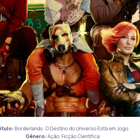
ítulo:
Borderlands: O Destino do Universo Está em Jogo
Gênero:
Ação, Ficção Científica