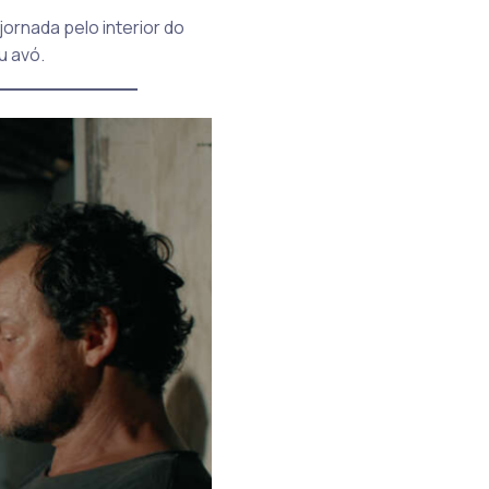
ornada pelo interior do
u avó.
____________