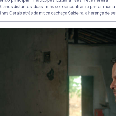
0 anos distantes, duas irmãs se reencontram e partem numa j
inas Gerais atrás da mítica cachaça Saideira, a herança de se
_________________________________________