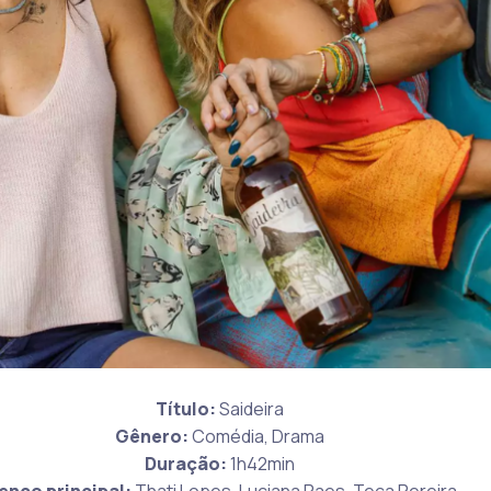
Título:
Saideira
Gênero:
Comédia, Drama
Duração:
1h42min
enco principal:
Thati Lopes, Luciana Paes, Teca Pereira