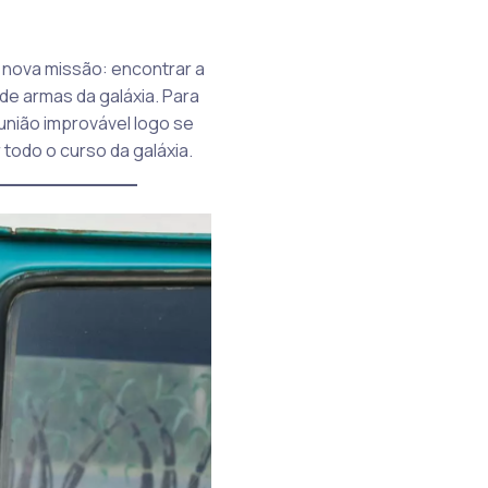
a nova missão: encontrar a
de armas da galáxia. Para
união improvável logo se
todo o curso da galáxia.
____________