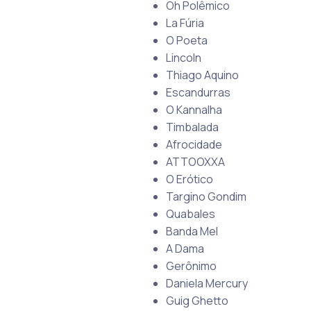
Oh Polêmico
La Fúria
O Poeta
Lincoln
Thiago Aquino
Escandurras
O Kannalha
Timbalada
Afrocidade
ATTOOXXA
O Erótico
Targino Gondim
Quabales
Banda Mel
A Dama
Gerônimo
Daniela Mercury
Guig Ghetto