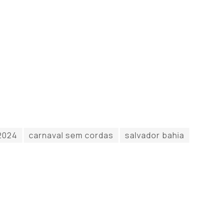
2024
carnaval sem cordas
salvador bahia