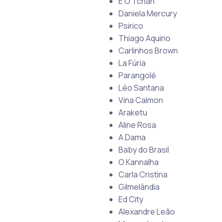
É O Tchan
Daniela Mercury
Psirico
Thiago Aquino
Carlinhos Brown
La Fúria
Parangolé
Léo Santana
Vina Calmon
Araketu
Aline Rosa
A Dama
Baby do Brasil
O Kannalha
Carla Cristina
Gilmelândia
Ed City
Alexandre Leão