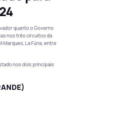
024
alvador quanto o Governo
as nos três circuitos da
l Marques, La Fúria, entre
tado nos dois principais
RANDE)