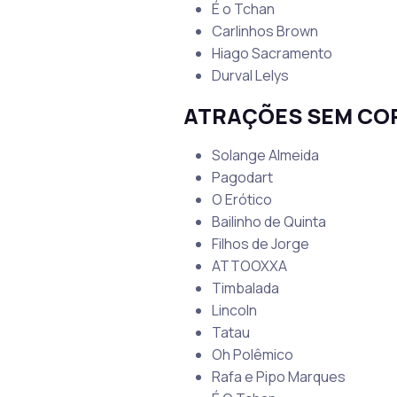
É o Tchan
Carlinhos Brown
Hiago Sacramento
Durval Lelys
ATRAÇÕES SEM COR
Solange Almeida
Pagodart
O Erótico
Bailinho de Quinta
Filhos de Jorge
ATTOOXXA
Timbalada
Lincoln
Tatau
Oh Polêmico
Rafa e Pipo Marques