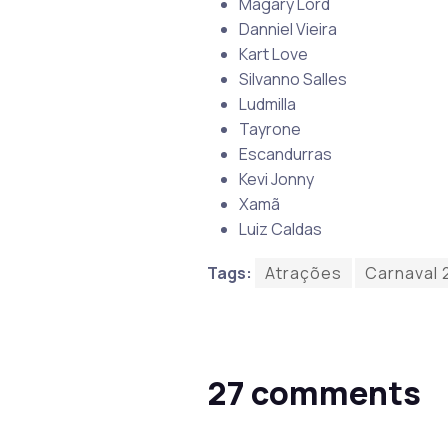
Magary Lord
Danniel Vieira
Kart Love
Silvanno Salles
Ludmilla
Tayrone
Escandurras
Kevi Jonny
Xamã
Luiz Caldas
Tags:
Atrações
Carnaval 
27 comments