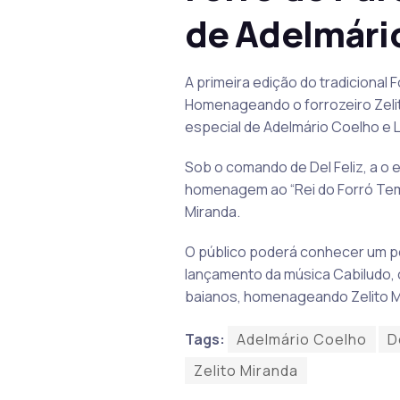
de Adelmári
A primeira edição do tradicional
Homenageando o forrozeiro Zelit
especial de Adelmário Coelho e 
Sob o comando de Del Feliz, a o 
homenagem ao “Rei do Forró Temp
Miranda.
O público poderá conhecer um po
lançamento da música Cabiludo, 
baianos, homenageando Zelito M
Tags:
Adelmário Coelho
D
Zelito Miranda