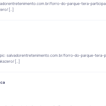
alvadorentretenimento.com.br/forro-do-parque-tera-particip
ero/ […]
 Topic: salvadorentretenimento.com.br/forro-do-parque-tera-
kazero/ […]
ica