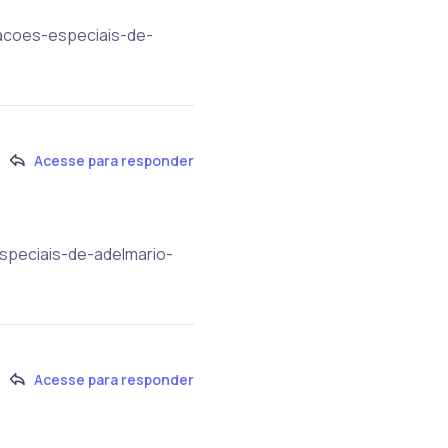
pacoes-especiais-de-
Acesse para responder
especiais-de-adelmario-
Acesse para responder