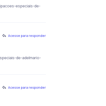
cipacoes-especiais-de-
Acesse para responder
especiais-de-adelmario-
Acesse para responder