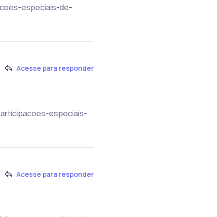
acoes-especiais-de-
Acesse para responder
participacoes-especiais-
Acesse para responder