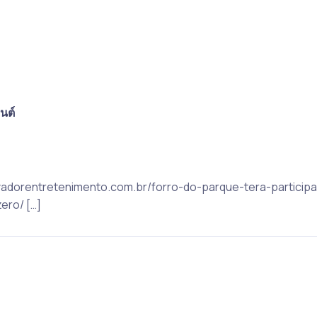
นต์
salvadorentretenimento.com.br/forro-do-parque-tera-partici
ero/ […]