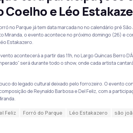
o Coelho e Léo Estakaz
 Forró no Parque já tem data marcada no no calendário pré São
o Miranda, o evento acontece no próximo domingo (26) e co
Léo Estakazero.
evento acontecerá a partir das 11h, no Largo Quincas Berro D’Á
erado” será durante todo o show, onde cada artista cantará
uco do legado cultural deixado pelo forrozeiro. O evento co
composição de Reynaldo Barbosa e Del Feliz, com a participa
iranda.
el Feliz
Forró do Parque
Léo Estakazero
são joã