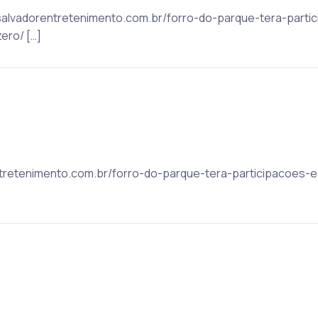
: salvadorentretenimento.com.br/forro-do-parque-tera-parti
ero/ […]
rentretenimento.com.br/forro-do-parque-tera-participacoes-