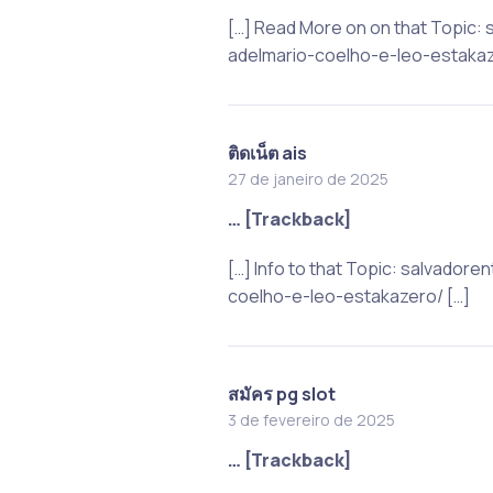
[…] Read More on on that Topic
adelmario-coelho-e-leo-estakaz
ติดเน็ต ais
27 de janeiro de 2025
… [Trackback]
[…] Info to that Topic: salvado
coelho-e-leo-estakazero/ […]
สมัคร pg slot
3 de fevereiro de 2025
… [Trackback]