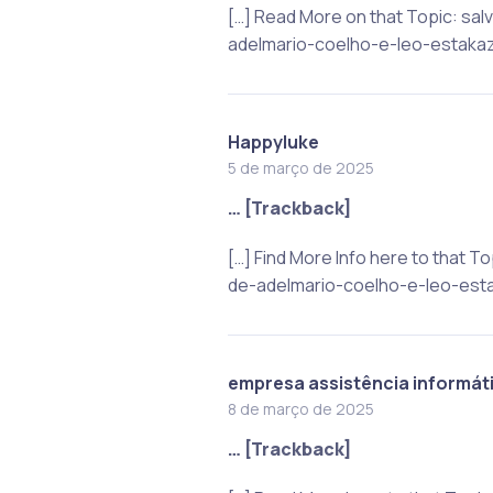
[…] Read More on that Topic: s
adelmario-coelho-e-leo-estakaz
Happyluke
5 de março de 2025
… [Trackback]
[…] Find More Info here to that
de-adelmario-coelho-e-leo-esta
empresa assistência informát
8 de março de 2025
… [Trackback]