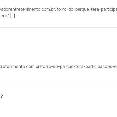
salvadorentretenimento.com.br/forro-do-parque-tera-partici
ero/ […]
rentretenimento.com.br/forro-do-parque-tera-participacoes-
 ?