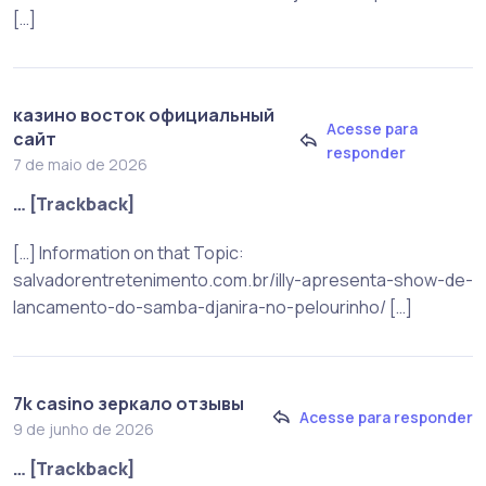
[…]
казино восток официальный
Acesse para
сайт
responder
7 de maio de 2026
… [Trackback]
[…] Information on that Topic:
salvadorentretenimento.com.br/illy-apresenta-show-de-
lancamento-do-samba-djanira-no-pelourinho/ […]
7k casino зеркало отзывы
Acesse para responder
9 de junho de 2026
… [Trackback]