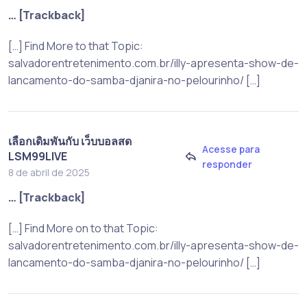
… [Trackback]
[…] Find More to that Topic:
salvadorentretenimento.com.br/illy-apresenta-show-de-
lancamento-do-samba-djanira-no-pelourinho/ […]
เลือกเดิมพันกับ เว็บบอลสด
Acesse para
LSM99LIVE
responder
8 de abril de 2025
… [Trackback]
[…] Find More on to that Topic:
salvadorentretenimento.com.br/illy-apresenta-show-de-
lancamento-do-samba-djanira-no-pelourinho/ […]