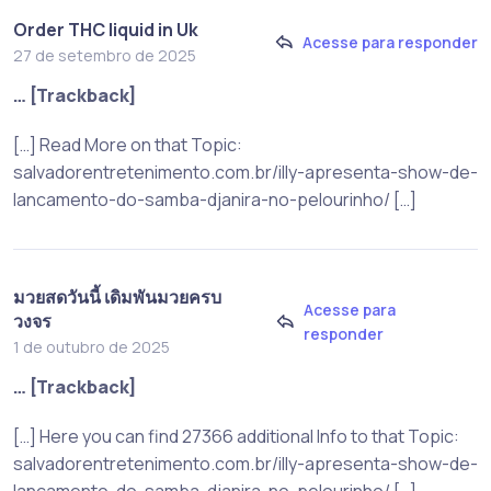
Order THC liquid in Uk
Acesse para responder
27 de setembro de 2025
… [Trackback]
[…] Read More on that Topic:
salvadorentretenimento.com.br/illy-apresenta-show-de-
lancamento-do-samba-djanira-no-pelourinho/ […]
มวยสดวันนี้ เดิมพันมวยครบ
Acesse para
วงจร
responder
1 de outubro de 2025
… [Trackback]
[…] Here you can find 27366 additional Info to that Topic:
salvadorentretenimento.com.br/illy-apresenta-show-de-
lancamento-do-samba-djanira-no-pelourinho/ […]