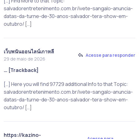
[…] Find More to that Topic:
salvadorentretenimento.com.br/ivete-sangalo-anuncia-
datas-da-turne-de-30-anos-salvador-tera-show-em-
outubro/ […]
เว็บพนันออนไลน์เกาหลี
Acesse para responder
29 de maio de 2026
… [Trackback]
[…] Here you will find 97729 additional Info to that Topic:
salvadorentretenimento.com.br/ivete-sangalo-anuncia-
datas-da-turne-de-30-anos-salvador-tera-show-em-
outubro/ […]
https://kazino-
Acesse para