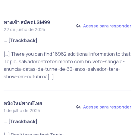
ทางเข้า สมัคร LSM99
Acesse para responder
22 de junho de 2025
… [Trackback]
[…] There you can find 16962 additional Information to that
Topic: salvadorentretenimento.com.br/ivete-sangalo-
anuncia-datas-da-turne-de-30-anos-salvador-tera-
show-em-outubro/ […]
หนังใหม่พากย์ไทย
Acesse para responder
1 de julho de 2025
… [Trackback]
[…] Find More on that Topic: