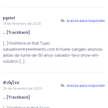
pgslot
Acesse para responder
13 de fevereiro de 2025
… [Trackback]
[…] Find More on that Topic:
salvadorentretenimento.com.br/ivete-sangalo-anuncia-
datas-da-turne-de-30-anos-salvador-tera-show-em-
outubro/ […]
ทัวร์ยุโรป
Acesse para responder
20 de fevereiro de 2025
… [Trackback]
[…] Find More to that Topic: