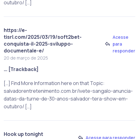
outubro/ […]
https://e-
tisrl.com/2025/03/19/soft2bet-
Acesse
conquista-il-2025-sviluppo-
para
documentale-e/
responder
20 de março de 2025
… [Trackback]
[…] Find More Information here on that Topic:
salvadorentretenimento.com.br/ivete-sangalo-anuncia-
datas-da-turne-de-30-anos-salvador-tera-show-em-
outubro/ […]
Hook up tonight
Acesse para responder